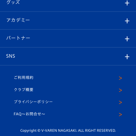
チケット
グッズ
チケット
選手プロフィール
Revive Team
フォトギャラリー
シーズンシート
オンラインショップ
アカデミー
イベント
スタッフプロフィール
スタジアムへのアクセス
スタジアムグルメ
V-LOVERS（ファンクラブ）
2026-27ユニフォーム
メディア
育成からのお知らせ
パートナー
マスコット紹介
ヴィヴィくんの長崎おもてなしガイド
はじめての観戦ガイド
プレイヤーズスイート
店舗情報
グッズ
アカデミー
チームスケジュール
V-EXPRESS
パートナー企業一覧
SNS
（ユニフォーム入場）
ホームタウン
U-18
クラブハウス（練習場）
パートナー募集
公式Twitter
ご利用規約
アカデミー
U-15
応援メディア
法人限定 VIP BOX
ヴィヴィくんインスタグラム
クラブ概要
スクール
U-12
メディア出演情報
プライバシーポリシー
公式LINE＠
スクール
FAQ〜お問合せ〜
平和祈念活動
Youtube公式チャンネル
ホームタウン活動
Copyright © V-VAREN NAGASAKI. ALL RIGHT RESERVED.