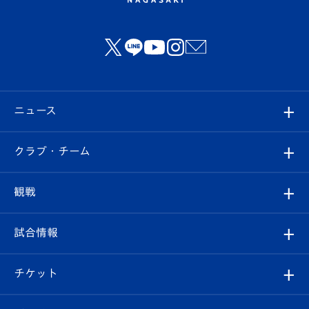
ニュース
すべて
クラブ・チーム
トップチーム
クラブプロフィール
観戦
クラブ
フィロソフィー
観戦ルール
試合情報
試合情報
クラブ概要
観戦ツアー
試合日程/結果
チケット
ファンクラブ
エンブレム紹介
はじめての観戦ガイド
順位表