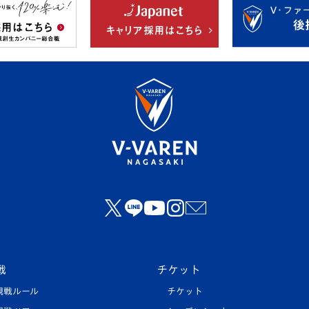
戦
チケット
観戦ルール
チケット