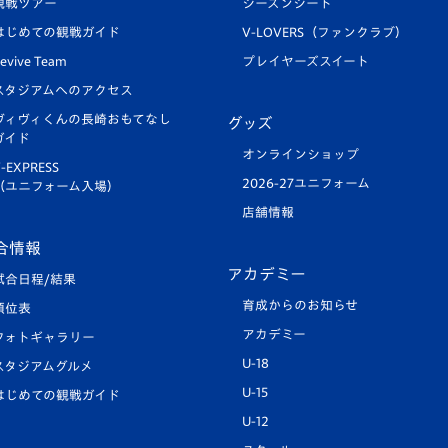
観戦ツアー
シーズンシート
はじめての観戦ガイド
V-LOVERS（ファンクラブ）
evive Team
プレイヤーズスイート
スタジアムへのアクセス
ヴィヴィくんの長崎おもてなし
グッズ
ガイド
オンラインショップ
-EXPRESS
2026-27ユニフォーム
（ユニフォーム入場）
店舗情報
合情報
アカデミー
試合日程/結果
育成からのお知らせ
順位表
アカデミー
フォトギャラリー
U-18
スタジアムグルメ
U-15
はじめての観戦ガイド
U-12