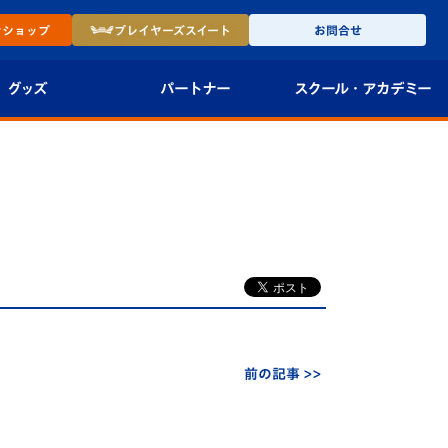
ン
ショップ
プレイヤーズ
スイート
お問合せ
グッズ
パートナー
スクール・
アカデミー
インショップ
パートナー企業一覧
アカデミー
-27ユニフォー
パートナー募集
U-18
法人限定 VIP BOX
U-15
報
U-12
スクール
前の記事 >>