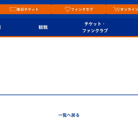
単日チケット
ファンクラブ
オンライ
チケット・
報
観戦
ファンクラブ
観戦ルール
チケット
オンラ
はじめての観戦ガイ
シーズンシート
2026
ド
ム
プレイヤーズスイート
Revive Team
店舗情
関連
V-LOVERS（ファン
スタジアムへのアク
クラブ）
セス
リー
一覧へ戻る
ヴィヴィくんの長崎
ルメ
おもてなしガイド