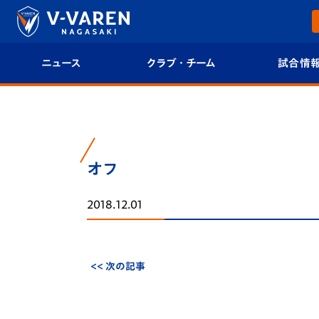
ニュース
クラブ・チーム
試合情
すべて
クラブプロフィール
試合日程/結果
トップチーム
フィロソフィー
試合情報
オフ
クラブ
クラブ概要
順位表
2018.12.01
試合情報
エンブレム紹介
U-21 Jリーグ
ファンクラブ
選手プロフィール
フォトギャラ
<< 次の記事
チケット
スタッフプロフィール
スタジアムグ