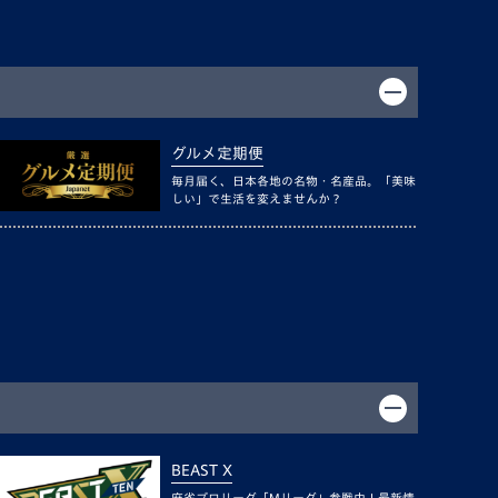
グルメ定期便
毎月届く、日本各地の名物・名産品。「美味
しい」で生活を変えませんか？
BEAST X
麻雀プロリーグ「Mリーグ」参戦中！最新情