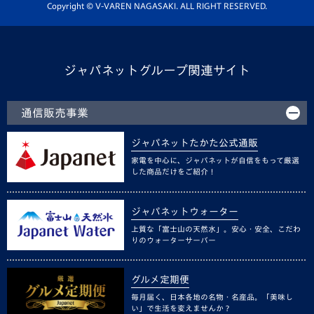
ホームタウン活動
Copyright © V-VAREN NAGASAKI. ALL RIGHT RESERVED.
ジャパネットグループ関連サイト
通信販売事業
ジャパネットたかた公式通販
家電を中心に、ジャパネットが自信をもって厳選
した商品だけをご紹介！
ジャパネットウォーター
上質な「富士山の天然水」。安心・安全、こだわ
りのウォーターサーバー
グルメ定期便
毎月届く、日本各地の名物・名産品。「美味し
い」で生活を変えませんか？