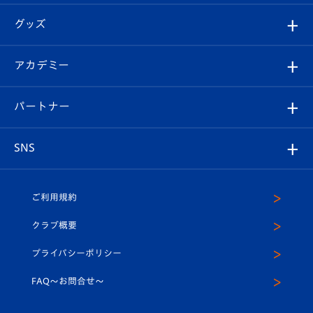
エンブレム紹介
はじめての観戦ガイド
順位表
チケット
グッズ
チケット
選手プロフィール
Revive Team
フォトギャラリー
シーズンシート
オンラインショップ
アカデミー
イベント
スタッフプロフィール
スタジアムへのアクセス
スタジアムグルメ
V-LOVERS（ファンクラブ）
2026-27ユニフォーム
メディア
育成からのお知らせ
パートナー
マスコット紹介
ヴィヴィくんの長崎おもてなしガイド
はじめての観戦ガイド
プレイヤーズスイート
店舗情報
グッズ
アカデミー
チームスケジュール
V-EXPRESS
パートナー企業一覧
SNS
（ユニフォーム入場）
ホームタウン
U-18
クラブハウス（練習場）
パートナー募集
公式Twitter
ご利用規約
アカデミー
U-15
応援メディア
法人限定 VIP BOX
ヴィヴィくんインスタグラム
クラブ概要
スクール
U-12
メディア出演情報
プライバシーポリシー
公式LINE＠
スクール
FAQ〜お問合せ〜
平和祈念活動
Youtube公式チャンネル