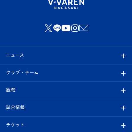
ニュース
すべて
クラブ・チーム
トップチーム
クラブプロフィール
観戦
クラブ
フィロソフィー
観戦ルール
試合情報
試合情報
クラブ概要
観戦ツアー
試合日程/結果
チケット
ファンクラブ