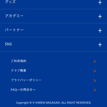
チケット
グッズ
チケット
選手プロフィール
Revive Team
フォトギャラリー
シーズンシート
オンラインショップ
アカデミー
イベント
スタッフプロフィール
スタジアムへのアクセス
スタジアムグルメ
V-LOVERS（ファンクラブ）
2026-27ユニフォーム
メディア
育成からのお知らせ
パートナー
マスコット紹介
ヴィヴィくんの長崎おもてなしガイド
はじめての観戦ガイド
プレイヤーズスイート
店舗情報
グッズ
アカデミー
チームスケジュール
V-EXPRESS
パートナー企業一覧
SNS
（ユニフォーム入場）
ホームタウン
U-18
クラブハウス（練習場）
パートナー募集
公式Twitter
ご利用規約
アカデミー
U-15
応援メディア
法人限定 VIP BOX
ヴィヴィくんインスタグラム
クラブ概要
スクール
U-12
メディア出演情報
プライバシーポリシー
公式LINE＠
スクール
FAQ〜お問合せ〜
平和祈念活動
Youtube公式チャンネル
ホームタウン活動
Copyright © V-VAREN NAGASAKI. ALL RIGHT RESERVED.