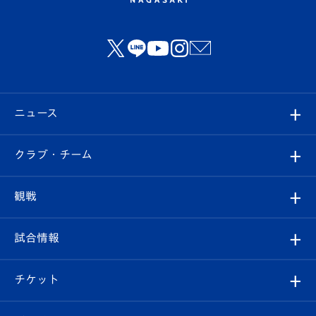
ニュース
すべて
クラブ・チーム
トップチーム
クラブプロフィール
観戦
クラブ
フィロソフィー
観戦ルール
試合情報
試合情報
クラブ概要
観戦ツアー
試合日程/結果
チケット
ファンクラブ
エンブレム紹介
はじめての観戦ガイド
順位表