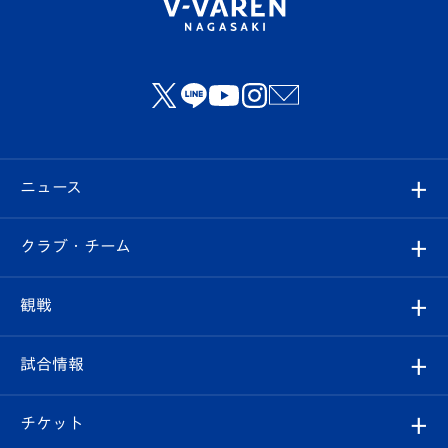
ニュース
すべて
クラブ・チーム
トップチーム
クラブプロフィール
観戦
クラブ
フィロソフィー
観戦ルール
試合情報
試合情報
クラブ概要
観戦ツアー
試合日程/結果
チケット
ファンクラブ