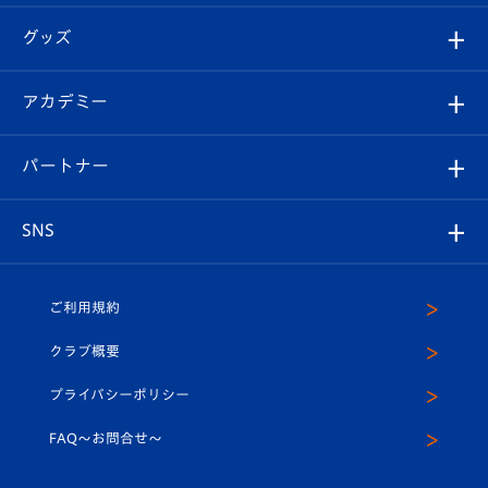
エンブレム紹介
はじめての観戦ガイド
順位表
チケット
グッズ
チケット
選手プロフィール
Revive Team
フォトギャラリー
シーズンシート
オンラインショップ
アカデミー
イベント
スタッフプロフィール
スタジアムへのアクセス
スタジアムグルメ
V-LOVERS（ファンクラブ）
2026-27ユニフォーム
メディア
育成からのお知らせ
パートナー
マスコット紹介
ヴィヴィくんの長崎おもてなしガイド
はじめての観戦ガイド
プレイヤーズスイート
店舗情報
グッズ
アカデミー
チームスケジュール
V-EXPRESS
パートナー企業一覧
SNS
（ユニフォーム入場）
ホームタウン
U-18
クラブハウス（練習場）
パートナー募集
公式Twitter
ご利用規約
アカデミー
U-15
応援メディア
法人限定 VIP BOX
ヴィヴィくんインスタグラム
クラブ概要
スクール
U-12
メディア出演情報
プライバシーポリシー
公式LINE＠
スクール
FAQ〜お問合せ〜
平和祈念活動
Youtube公式チャンネル