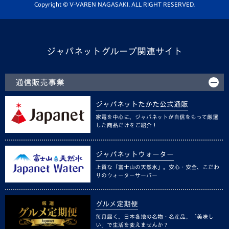
ホームタウン活動
Copyright © V-VAREN NAGASAKI. ALL RIGHT RESERVED.
ジャパネットグループ関連サイト
通信販売事業
ジャパネットたかた公式通販
家電を中心に、ジャパネットが自信をもって厳選
した商品だけをご紹介！
ジャパネットウォーター
上質な「富士山の天然水」。安心・安全、こだわ
りのウォーターサーバー
グルメ定期便
毎月届く、日本各地の名物・名産品。「美味し
い」で生活を変えませんか？