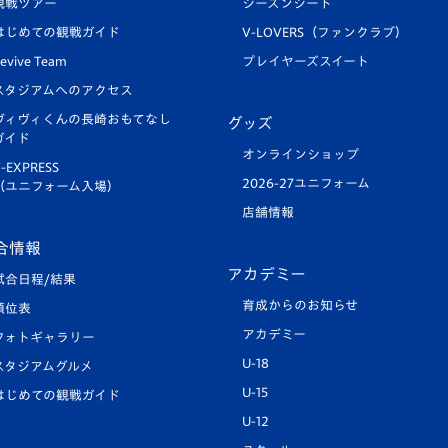
観戦ツアー
シーズンシート
はじめての観戦ガイド
V-LOVERS（ファンクラブ）
evive Team
プレイヤーズスイート
スタジアムへのアクセス
ヴィヴィくんの長崎おもてなし
グッズ
ガイド
オンラインショップ
-EXPRESS
2026-27ユニフォーム
（ユニフォーム入場）
店舗情報
合情報
アカデミー
試合日程/結果
育成からのお知らせ
順位表
アカデミー
フォトギャラリー
U-18
スタジアムグルメ
U-15
はじめての観戦ガイド
U-12