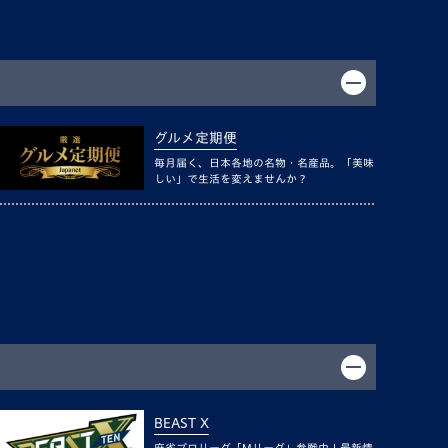
グルメ定期便
毎月届く、日本各地の名物・名産品。「美味
しい」で生活を変えませんか？
BEAST X
麻雀プロリーグ「Mリーグ」参戦中！最新情