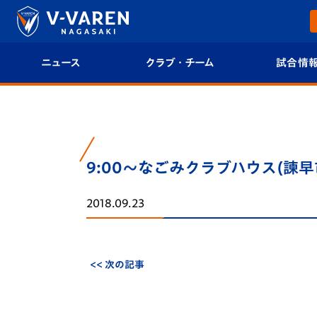
ニュース
クラブ・チーム
試合情
すべて
クラブプロフィール
試合日程/結果
トップチーム
フィロソフィー
試合情報
9:00～なごみクラブハウス(
クラブ
クラブ概要
順位表
2018.09.23
試合情報
エンブレム紹介
U-21 Jリーグ
ファンクラブ
選手プロフィール
フォトギャラ
<< 次の記事
チケット
スタッフプロフィール
スタジアムグ