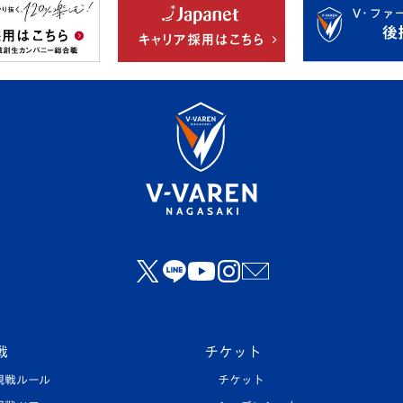
戦
チケット
観戦ルール
チケット