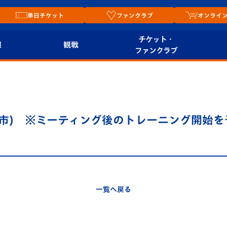
単日チケット
ファンクラブ
オンライ
チケット・
報
観戦
ファンクラブ
観戦ルール
チケット
オンラ
はじめての観戦ガイ
シーズンシート
2026
ド
ム
諫早市) ※ミーティング後のトレーニング開始
プレイヤーズスイート
Revive Team
店舗情
関連
V-LOVERS（ファン
スタジアムへのアク
クラブ）
セス
リー
一覧へ戻る
ヴィヴィくんの長崎
ルメ
おもてなしガイド