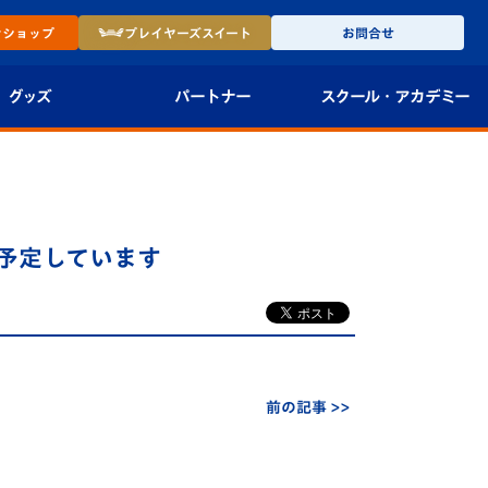
ン
ショップ
プレイヤーズ
スイート
お問合せ
グッズ
パートナー
スクール・
アカデミー
インショップ
パートナー企業一覧
アカデミー
-27ユニフォー
パートナー募集
U-18
を予定しています
法人限定 VIP BOX
U-15
報
U-12
スクール
前の記事 >>