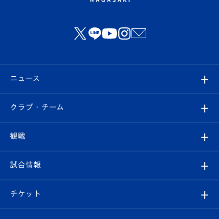
ニュース
すべて
クラブ・チーム
トップチーム
クラブプロフィール
観戦
クラブ
フィロソフィー
観戦ルール
試合情報
試合情報
クラブ概要
観戦ツアー
試合日程/結果
チケット
ファンクラブ
エンブレム紹介
はじめての観戦ガイド
順位表