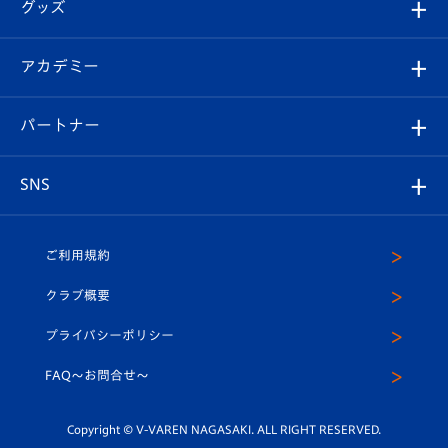
チケット
グッズ
チケット
選手プロフィール
Revive Team
フォトギャラリー
シーズンシート
オンラインショップ
アカデミー
イベント
スタッフプロフィール
スタジアムへのアクセス
スタジアムグルメ
V-LOVERS（ファンクラブ）
2026-27ユニフォーム
メディア
育成からのお知らせ
パートナー
マスコット紹介
ヴィヴィくんの長崎おもてなしガイド
はじめての観戦ガイド
プレイヤーズスイート
店舗情報
グッズ
アカデミー
チームスケジュール
V-EXPRESS
パートナー企業一覧
SNS
（ユニフォーム入場）
ホームタウン
U-18
クラブハウス（練習場）
パートナー募集
公式Twitter
ご利用規約
アカデミー
U-15
応援メディア
法人限定 VIP BOX
ヴィヴィくんインスタグラム
クラブ概要
スクール
U-12
メディア出演情報
プライバシーポリシー
公式LINE＠
スクール
FAQ〜お問合せ〜
平和祈念活動
Youtube公式チャンネル
ホームタウン活動
Copyright © V-VAREN NAGASAKI. ALL RIGHT RESERVED.