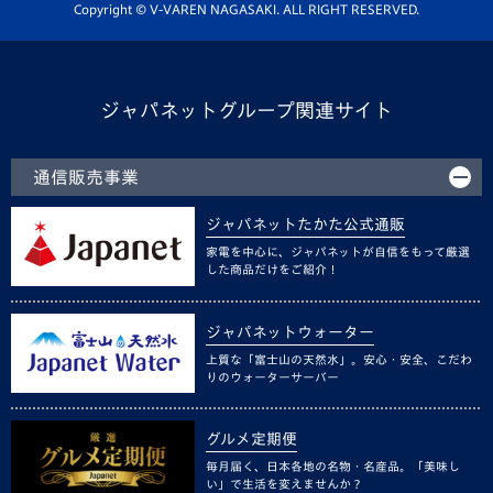
ホームタウン活動
Copyright © V-VAREN NAGASAKI. ALL RIGHT RESERVED.
ジャパネットグループ関連サイト
通信販売事業
ジャパネットたかた公式通販
家電を中心に、ジャパネットが自信をもって厳選
した商品だけをご紹介！
ジャパネットウォーター
上質な「富士山の天然水」。安心・安全、こだわ
りのウォーターサーバー
グルメ定期便
毎月届く、日本各地の名物・名産品。「美味し
い」で生活を変えませんか？