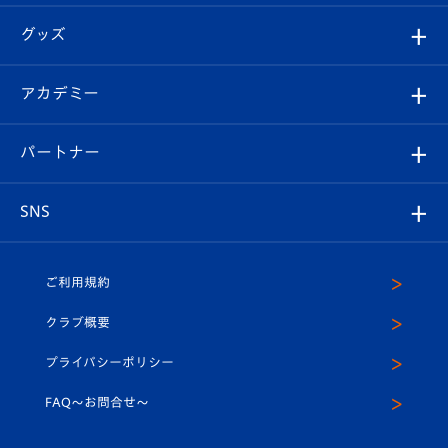
エンブレム紹介
はじめての観戦ガイド
順位表
チケット
グッズ
チケット
選手プロフィール
Revive Team
フォトギャラリー
シーズンシート
オンラインショップ
アカデミー
イベント
スタッフプロフィール
スタジアムへのアクセス
スタジアムグルメ
V-LOVERS（ファンクラブ）
2026-27ユニフォーム
メディア
育成からのお知らせ
パートナー
マスコット紹介
ヴィヴィくんの長崎おもてなしガイド
はじめての観戦ガイド
プレイヤーズスイート
店舗情報
グッズ
アカデミー
チームスケジュール
V-EXPRESS
パートナー企業一覧
SNS
（ユニフォーム入場）
ホームタウン
U-18
クラブハウス（練習場）
パートナー募集
公式Twitter
ご利用規約
アカデミー
U-15
応援メディア
法人限定 VIP BOX
ヴィヴィくんインスタグラム
クラブ概要
スクール
U-12
メディア出演情報
プライバシーポリシー
公式LINE＠
スクール
FAQ〜お問合せ〜
平和祈念活動
Youtube公式チャンネル