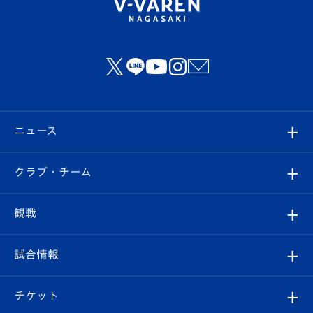
ニュース
すべて
クラブ・チーム
トップチーム
クラブプロフィール
観戦
クラブ
フィロソフィー
観戦ルール
試合情報
試合情報
クラブ概要
観戦ツアー
試合日程/結果
チケット
ファンクラブ