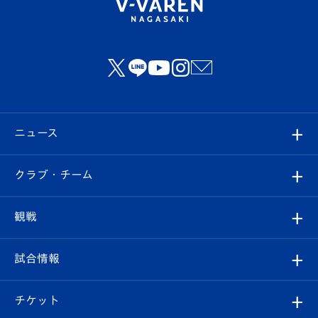
ニュース
すべて
クラブ・チーム
トップチーム
クラブプロフィール
観戦
クラブ
フィロソフィー
観戦ルール
試合情報
試合情報
クラブ概要
観戦ツアー
試合日程/結果
チケット
ファンクラブ