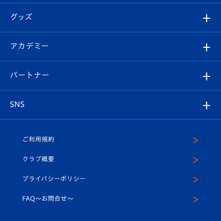
エンブレム紹介
はじめての観戦ガイド
順位表
チケット
グッズ
チケット
選手プロフィール
Revive Team
フォトギャラリー
シーズンシート
オンラインショップ
アカデミー
イベント
スタッフプロフィール
スタジアムへのアクセス
スタジアムグルメ
V-LOVERS（ファンクラブ）
2026-27ユニフォーム
メディア
育成からのお知らせ
パートナー
マスコット紹介
ヴィヴィくんの長崎おもてなしガイド
はじめての観戦ガイド
プレイヤーズスイート
店舗情報
グッズ
アカデミー
チームスケジュール
V-EXPRESS
パートナー企業一覧
SNS
（ユニフォーム入場）
ホームタウン
U-18
クラブハウス（練習場）
パートナー募集
公式Twitter
ご利用規約
アカデミー
U-15
応援メディア
法人限定 VIP BOX
ヴィヴィくんインスタグラム
クラブ概要
スクール
U-12
メディア出演情報
プライバシーポリシー
公式LINE＠
スクール
FAQ〜お問合せ〜
平和祈念活動
Youtube公式チャンネル