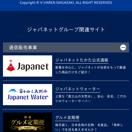
ホームタウン活動
Copyright © V-VAREN NAGASAKI. ALL RIGHT RESERVED.
ジャパネットグループ関連サイト
通信販売事業
ジャパネットたかた公式通販
家電を中心に、ジャパネットが自信をもって厳選
した商品だけをご紹介！
ジャパネットウォーター
上質な「富士山の天然水」。安心・安全、こだわ
りのウォーターサーバー
グルメ定期便
毎月届く、日本各地の名物・名産品。「美味し
い」で生活を変えませんか？