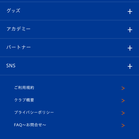
エンブレム紹介
はじめての観戦ガイド
順位表
チケット
グッズ
チケット
選手プロフィール
Revive Team
フォトギャラリー
シーズンシート
オンラインショップ
アカデミー
イベント
スタッフプロフィール
スタジアムへのアクセス
スタジアムグルメ
V-LOVERS（ファンクラブ）
2026-27ユニフォーム
メディア
育成からのお知らせ
パートナー
マスコット紹介
ヴィヴィくんの長崎おもてなしガイド
はじめての観戦ガイド
プレイヤーズスイート
店舗情報
グッズ
アカデミー
チームスケジュール
V-EXPRESS
パートナー企業一覧
SNS
（ユニフォーム入場）
ホームタウン
U-18
クラブハウス（練習場）
パートナー募集
公式Twitter
ご利用規約
アカデミー
U-15
応援メディア
法人限定 VIP BOX
ヴィヴィくんインスタグラム
クラブ概要
スクール
U-12
メディア出演情報
プライバシーポリシー
公式LINE＠
スクール
FAQ〜お問合せ〜
平和祈念活動
Youtube公式チャンネル