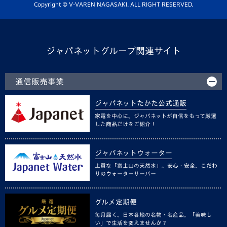
ホームタウン活動
Copyright © V-VAREN NAGASAKI. ALL RIGHT RESERVED.
ジャパネットグループ関連サイト
通信販売事業
ジャパネットたかた公式通販
家電を中心に、ジャパネットが自信をもって厳選
した商品だけをご紹介！
ジャパネットウォーター
上質な「富士山の天然水」。安心・安全、こだわ
りのウォーターサーバー
グルメ定期便
毎月届く、日本各地の名物・名産品。「美味し
い」で生活を変えませんか？