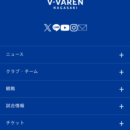
ニュース
すべて
クラブ・チーム
トップチーム
クラブプロフィール
観戦
クラブ
フィロソフィー
観戦ルール
試合情報
試合情報
クラブ概要
観戦ツアー
試合日程/結果
チケット
ファンクラブ