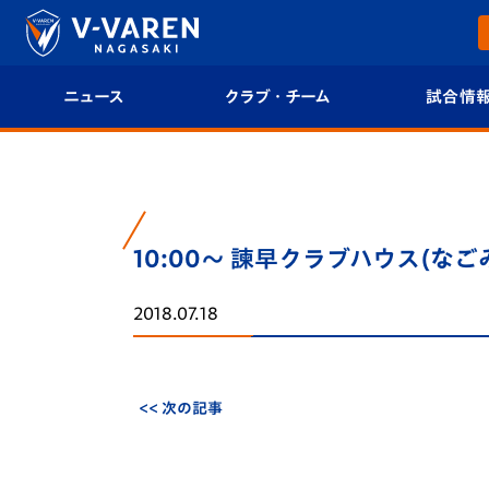
ニュース
クラブ・チーム
試合情
すべて
クラブプロフィール
試合日程/結果
トップチーム
フィロソフィー
試合情報
10:00～ 諫早クラブハウス(なご
クラブ
クラブ概要
順位表
2018.07.18
試合情報
エンブレム紹介
U-21 Jリーグ
ファンクラブ
選手プロフィール
フォトギャラ
<< 次の記事
チケット
スタッフプロフィール
スタジアムグ