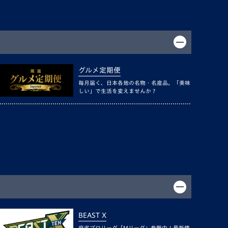
グルメ定期便
毎月届く、日本各地の名物・名産品。「美味
しい」で生活を変えませんか？
BEAST X
麻雀プロリーグ「Mリーグ」参戦中！最新情