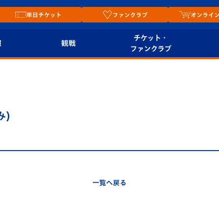
単日チケット
ファンクラブ
オンライ
チケット・
報
観戦
ファンクラブ
観戦ルール
チケット
オンラ
はじめての観戦ガイ
シーズンシート
2026
ド
ム
み)
プレイヤーズスイート
Revive Team
店舗情
関連
V-LOVERS（ファン
スタジアムへのアク
クラブ）
セス
リー
一覧へ戻る
ヴィヴィくんの長崎
ルメ
おもてなしガイド