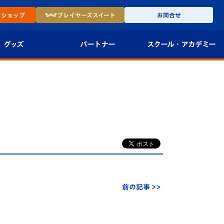
ン
ショップ
プレイヤーズ
スイート
お問合せ
グッズ
パートナー
スクール・
アカデミー
インショップ
パートナー企業一覧
アカデミー
-27ユニフォー
パートナー募集
U-18
法人限定 VIP BOX
U-15
報
U-12
スクール
前の記事 >>