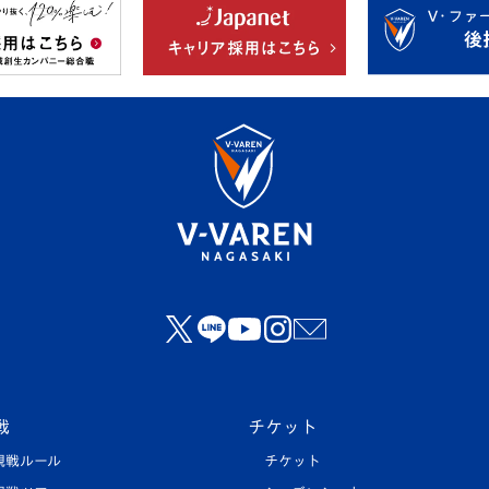
戦
チケット
観戦ルール
チケット