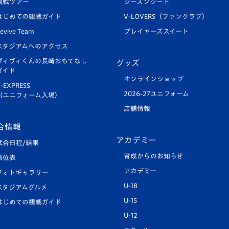
観戦ツアー
シーズンシート
はじめての観戦ガイド
V-LOVERS（ファンクラブ）
evive Team
プレイヤーズスイート
スタジアムへのアクセス
ヴィヴィくんの長崎おもてなし
グッズ
ガイド
オンラインショップ
-EXPRESS
2026-27ユニフォーム
（ユニフォーム入場）
店舗情報
合情報
アカデミー
試合日程/結果
育成からのお知らせ
順位表
アカデミー
フォトギャラリー
U-18
スタジアムグルメ
U-15
はじめての観戦ガイド
U-12