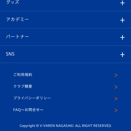
チケット
グッズ
チケット
選手プロフィール
Revive Team
フォトギャラリー
シーズンシート
オンラインショップ
アカデミー
イベント
スタッフプロフィール
スタジアムへのアクセス
スタジアムグルメ
V-LOVERS（ファンクラブ）
2026-27ユニフォーム
メディア
育成からのお知らせ
パートナー
マスコット紹介
ヴィヴィくんの長崎おもてなしガイド
はじめての観戦ガイド
プレイヤーズスイート
店舗情報
グッズ
アカデミー
チームスケジュール
V-EXPRESS
パートナー企業一覧
SNS
（ユニフォーム入場）
ホームタウン
U-18
クラブハウス（練習場）
パートナー募集
公式Twitter
ご利用規約
アカデミー
U-15
応援メディア
法人限定 VIP BOX
ヴィヴィくんインスタグラム
クラブ概要
スクール
U-12
メディア出演情報
プライバシーポリシー
公式LINE＠
スクール
FAQ〜お問合せ〜
平和祈念活動
Youtube公式チャンネル
ホームタウン活動
Copyright © V-VAREN NAGASAKI. ALL RIGHT RESERVED.