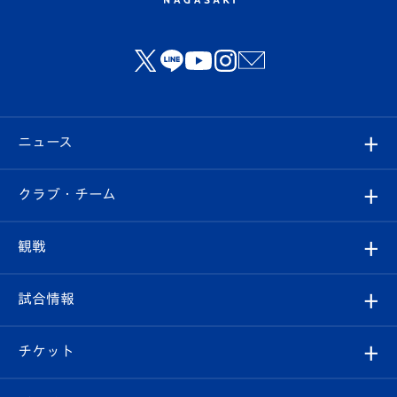
ニュース
すべて
クラブ・チーム
トップチーム
クラブプロフィール
観戦
クラブ
フィロソフィー
観戦ルール
試合情報
試合情報
クラブ概要
観戦ツアー
試合日程/結果
チケット
ファンクラブ
エンブレム紹介
はじめての観戦ガイド
順位表