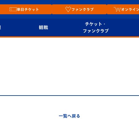
単日チケット
ファンクラブ
オンライ
チケット・
報
観戦
ファンクラブ
観戦ルール
チケット
オンラ
はじめての観戦ガイ
シーズンシート
2026
ド
ム
プレイヤーズスイート
Revive Team
店舗情
関連
V-LOVERS（ファン
スタジアムへのアク
クラブ）
セス
リー
一覧へ戻る
ヴィヴィくんの長崎
ルメ
おもてなしガイド