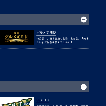
グルメ定期便
毎月届く、日本各地の名物・名産品。「美味
しい」で生活を変えませんか？
BEAST X
麻雀プロリーグ「Mリーグ」参戦中！最新情