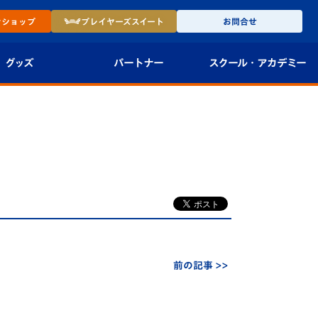
ン
ショップ
プレイヤーズ
スイート
お問合せ
グッズ
パートナー
スクール・
アカデミー
インショップ
パートナー企業一覧
アカデミー
-27ユニフォー
パートナー募集
U-18
法人限定 VIP BOX
U-15
報
U-12
スクール
前の記事 >>