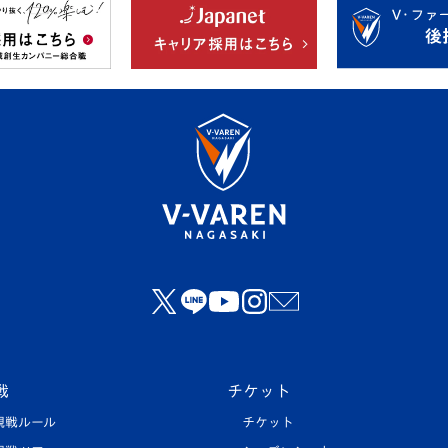
戦
チケット
観戦ルール
チケット