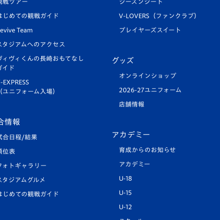
観戦ツアー
シーズンシート
はじめての観戦ガイド
V-LOVERS（ファンクラブ）
evive Team
プレイヤーズスイート
スタジアムへのアクセス
ヴィヴィくんの長崎おもてなし
グッズ
ガイド
オンラインショップ
-EXPRESS
2026-27ユニフォーム
（ユニフォーム入場）
店舗情報
合情報
アカデミー
試合日程/結果
育成からのお知らせ
順位表
アカデミー
フォトギャラリー
U-18
スタジアムグルメ
U-15
はじめての観戦ガイド
U-12