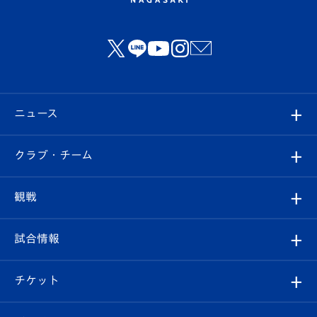
ニュース
すべて
クラブ・チーム
トップチーム
クラブプロフィール
観戦
クラブ
フィロソフィー
観戦ルール
試合情報
試合情報
クラブ概要
観戦ツアー
試合日程/結果
チケット
ファンクラブ
エンブレム紹介
はじめての観戦ガイド
順位表