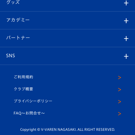
チケット
グッズ
チケット
選手プロフィール
Revive Team
フォトギャラリー
シーズンシート
オンラインショップ
アカデミー
イベント
スタッフプロフィール
スタジアムへのアクセス
スタジアムグルメ
V-LOVERS（ファンクラブ）
2026-27ユニフォーム
メディア
育成からのお知らせ
パートナー
マスコット紹介
ヴィヴィくんの長崎おもてなしガイド
はじめての観戦ガイド
プレイヤーズスイート
店舗情報
グッズ
アカデミー
チームスケジュール
V-EXPRESS
パートナー企業一覧
SNS
（ユニフォーム入場）
ホームタウン
U-18
クラブハウス（練習場）
パートナー募集
公式Twitter
ご利用規約
アカデミー
U-15
応援メディア
法人限定 VIP BOX
ヴィヴィくんインスタグラム
クラブ概要
スクール
U-12
メディア出演情報
プライバシーポリシー
公式LINE＠
スクール
FAQ〜お問合せ〜
平和祈念活動
Youtube公式チャンネル
ホームタウン活動
Copyright © V-VAREN NAGASAKI. ALL RIGHT RESERVED.