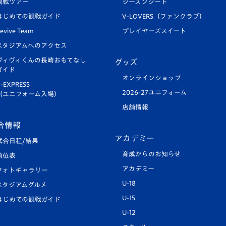
観戦ツアー
シーズンシート
はじめての観戦ガイド
V-LOVERS（ファンクラブ）
evive Team
プレイヤーズスイート
スタジアムへのアクセス
ヴィヴィくんの長崎おもてなし
グッズ
ガイド
オンラインショップ
-EXPRESS
2026-27ユニフォーム
（ユニフォーム入場）
店舗情報
合情報
アカデミー
試合日程/結果
育成からのお知らせ
順位表
アカデミー
フォトギャラリー
U-18
スタジアムグルメ
U-15
はじめての観戦ガイド
U-12