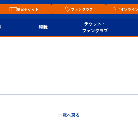
単日チケット
ファンクラブ
オンライ
チケット・
報
観戦
ファンクラブ
観戦ルール
チケット
オンラ
はじめての観戦ガイ
シーズンシート
2026
ド
ム
プレイヤーズスイート
Revive Team
店舗情
関連
V-LOVERS（ファン
スタジアムへのアク
クラブ）
セス
リー
一覧へ戻る
ヴィヴィくんの長崎
ルメ
おもてなしガイド