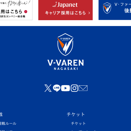
戦
チケット
観戦ルール
チケット