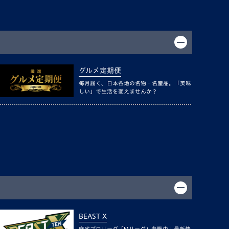
グルメ定期便
毎月届く、日本各地の名物・名産品。「美味
しい」で生活を変えませんか？
BEAST X
麻雀プロリーグ「Mリーグ」参戦中！最新情