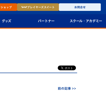
ン
ショップ
プレイヤーズ
スイート
お問合せ
グッズ
パートナー
スクール・
アカデミー
インショップ
パートナー企業一覧
アカデミー
-27ユニフォー
パートナー募集
U-18
法人限定 VIP BOX
U-15
報
U-12
スクール
前の記事 >>