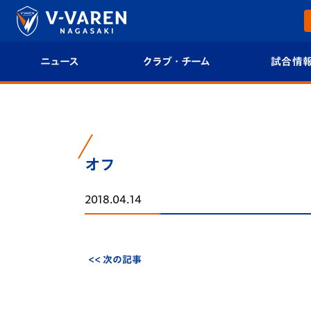
ニュース
クラブ・チーム
試合情
すべて
クラブプロフィール
試合日程/結果
トップチーム
フィロソフィー
試合情報
オフ
クラブ
クラブ概要
順位表
2018.04.14
試合情報
エンブレム紹介
U-21 Jリーグ
ファンクラブ
選手プロフィール
フォトギャラ
<< 次の記事
チケット
スタッフプロフィール
スタジアムグ