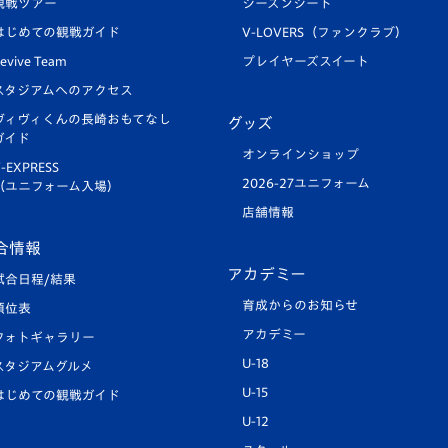
観戦ツアー
シーズンシート
はじめての観戦ガイド
V-LOVERS（ファンクラブ）
evive Team
プレイヤーズスイート
スタジアムへのアクセス
ヴィヴィくんの長崎おもてなし
グッズ
ガイド
オンラインショップ
-EXPRESS
2026-27ユニフォーム
（ユニフォーム入場）
店舗情報
合情報
アカデミー
試合日程/結果
育成からのお知らせ
順位表
アカデミー
フォトギャラリー
U-18
スタジアムグルメ
U-15
はじめての観戦ガイド
U-12