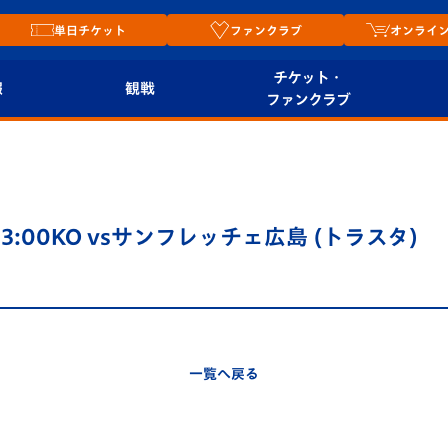
単日チケット
ファンクラブ
オンライ
チケット・
報
観戦
ファンクラブ
観戦ルール
チケット
オンラ
はじめての観戦ガイ
シーズンシート
2026
ド
ム
13:00KO vsサンフレッチェ広島 (トラスタ)
プレイヤーズスイート
Revive Team
店舗情
関連
V-LOVERS（ファン
スタジアムへのアク
クラブ）
セス
リー
一覧へ戻る
ヴィヴィくんの長崎
ルメ
おもてなしガイド