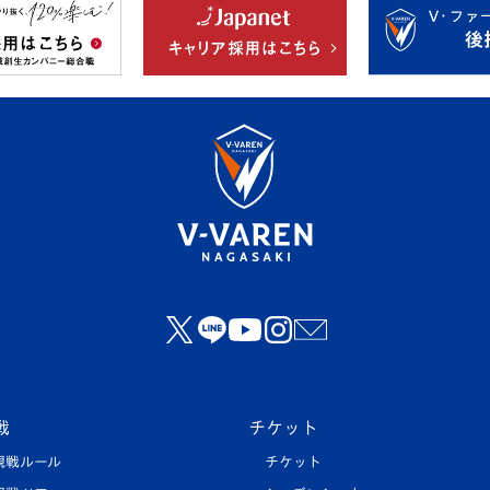
戦
チケット
観戦ルール
チケット