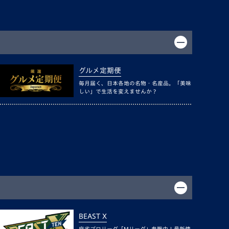
グルメ定期便
毎月届く、日本各地の名物・名産品。「美味
しい」で生活を変えませんか？
BEAST X
麻雀プロリーグ「Mリーグ」参戦中！最新情