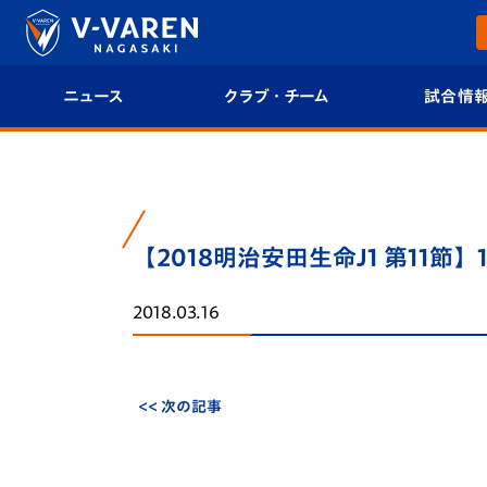
ニュース
クラブ・チーム
試合情
すべて
クラブプロフィール
試合日程/結果
トップチーム
フィロソフィー
試合情報
【2018明治安田生命J1 第11節】
クラブ
クラブ概要
順位表
2018.03.16
試合情報
エンブレム紹介
U-21 Jリーグ
ファンクラブ
選手プロフィール
フォトギャラ
<< 次の記事
チケット
スタッフプロフィール
スタジアムグ