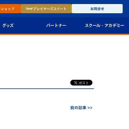
ン
ショップ
プレイヤーズ
スイート
お問合せ
グッズ
パートナー
スクール・
アカデミー
インショップ
パートナー企業一覧
アカデミー
-27ユニフォー
パートナー募集
U-18
法人限定 VIP BOX
U-15
報
U-12
スクール
前の記事 >>