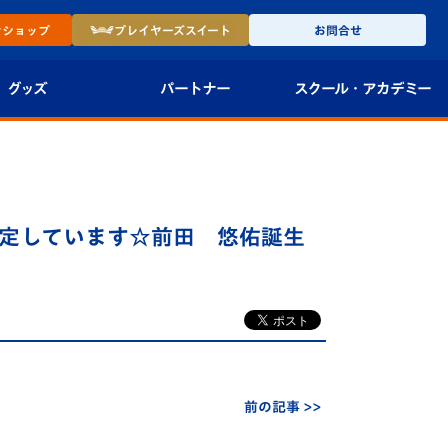
ン
ショップ
プレイヤーズ
スイート
お問合せ
グッズ
パートナー
スクール・
アカデミー
インショップ
パートナー企業一覧
アカデミー
-27ユニフォー
パートナー募集
U-18
予定しています☆前田 悠佑誕生
法人限定 VIP BOX
U-15
報
U-12
スクール
前の記事 >>