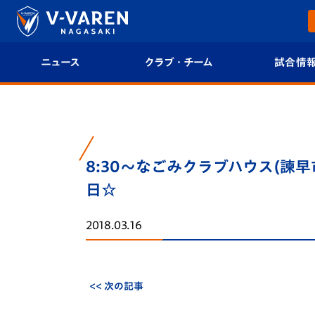
ニュース
クラブ・チーム
試合情
すべて
クラブプロフィール
試合日程/結果
トップチーム
フィロソフィー
試合情報
8:30～なごみクラブハウス(諫
クラブ
クラブ概要
順位表
日☆
試合情報
エンブレム紹介
U-21 Jリーグ
2018.03.16
ファンクラブ
選手プロフィール
フォトギャラ
チケット
スタッフプロフィール
スタジアムグ
<< 次の記事