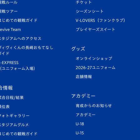
観戦ルール
チケット
観戦ツアー
シーズンシート
はじめての観戦ガイド
V-LOVERS（ファンクラブ）
evive Team
プレイヤーズスイート
スタジアムへのアクセス
ヴィヴィくんの長崎おもてなし
グッズ
ガイド
オンラインショップ
-EXPRESS
2026-27ユニフォーム
（ユニフォーム入場）
店舗情報
合情報
アカデミー
試合日程/結果
育成からのお知らせ
順位表
アカデミー
フォトギャラリー
U-18
スタジアムグルメ
U-15
はじめての観戦ガイド