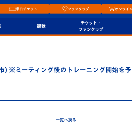
単日チケット
ファンクラブ
オンライ
チケット・
報
観戦
ファンクラブ
観戦ルール
チケット
オンラ
はじめての観戦ガイ
シーズンシート
2026
ド
ム
早市) ※ミーティング後のトレーニング開始を
プレイヤーズスイート
Revive Team
店舗情
関連
V-LOVERS（ファン
スタジアムへのアク
クラブ）
セス
リー
ヴィヴィくんの長崎
ルメ
一覧へ戻る
おもてなしガイド