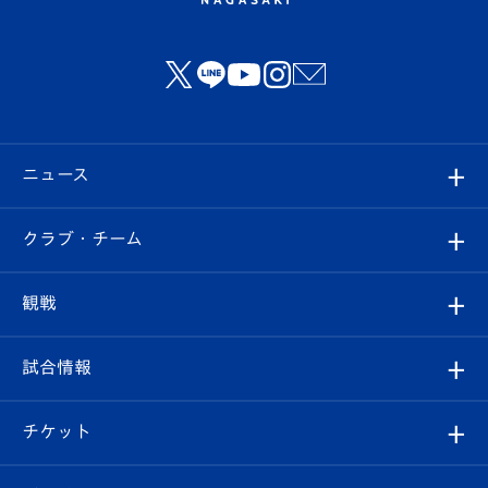
ニュース
すべて
クラブ・チーム
トップチーム
クラブプロフィール
観戦
クラブ
フィロソフィー
観戦ルール
試合情報
試合情報
クラブ概要
観戦ツアー
試合日程/結果
チケット
ファンクラブ
エンブレム紹介
はじめての観戦ガイド
順位表