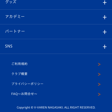
チケット
グッズ
チケット
選手プロフィール
Revive Team
フォトギャラリー
シーズンシート
オンラインショップ
アカデミー
イベント
スタッフプロフィール
スタジアムへのアクセス
スタジアムグルメ
V-LOVERS（ファンクラブ）
2026-27ユニフォーム
メディア
育成からのお知らせ
パートナー
マスコット紹介
ヴィヴィくんの長崎おもてなしガイド
はじめての観戦ガイド
プレイヤーズスイート
店舗情報
グッズ
アカデミー
チームスケジュール
V-EXPRESS
パートナー企業一覧
SNS
（ユニフォーム入場）
ホームタウン
U-18
クラブハウス（練習場）
パートナー募集
公式Twitter
ご利用規約
アカデミー
U-15
応援メディア
法人限定 VIP BOX
ヴィヴィくんインスタグラム
クラブ概要
スクール
U-12
メディア出演情報
プライバシーポリシー
公式LINE＠
スクール
FAQ〜お問合せ〜
平和祈念活動
Youtube公式チャンネル
ホームタウン活動
Copyright © V-VAREN NAGASAKI. ALL RIGHT RESERVED.