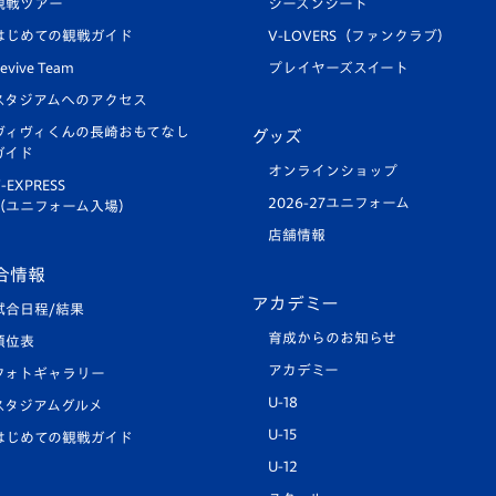
観戦ツアー
シーズンシート
はじめての観戦ガイド
V-LOVERS（ファンクラブ）
evive Team
プレイヤーズスイート
スタジアムへのアクセス
ヴィヴィくんの長崎おもてなし
グッズ
ガイド
オンラインショップ
-EXPRESS
2026-27ユニフォーム
（ユニフォーム入場）
店舗情報
合情報
アカデミー
試合日程/結果
育成からのお知らせ
順位表
アカデミー
フォトギャラリー
U-18
スタジアムグルメ
U-15
はじめての観戦ガイド
U-12