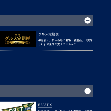
グルメ定期便
毎月届く、日本各地の名物・名産品。「美味
しい」で生活を変えませんか？
BEAST X
麻雀プロリーグ「Mリーグ」参戦中！最新情