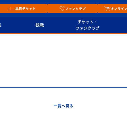
単日チケット
ファンクラブ
オンライ
チケット・
報
観戦
ファンクラブ
観戦ルール
チケット
オンラ
はじめての観戦ガイ
シーズンシート
2026
ド
ム
プレイヤーズスイート
Revive Team
店舗情
関連
V-LOVERS（ファン
スタジアムへのアク
クラブ）
セス
リー
一覧へ戻る
ヴィヴィくんの長崎
ルメ
おもてなしガイド