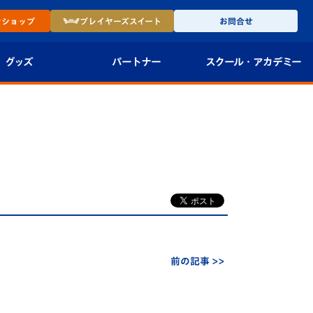
ン
ショップ
プレイヤーズ
スイート
お問合せ
グッズ
パートナー
スクール・
アカデミー
インショップ
パートナー企業一覧
アカデミー
-27ユニフォー
パートナー募集
U-18
法人限定 VIP BOX
U-15
報
U-12
スクール
前の記事 >>