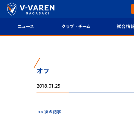
ニュース
クラブ・チーム
試合情
すべて
クラブプロフィール
試合日程/結果
トップチーム
フィロソフィー
試合情報
オフ
クラブ
クラブ概要
順位表
2018.01.25
試合情報
エンブレム紹介
U-21 Jリーグ
ファンクラブ
選手プロフィール
フォトギャラ
<< 次の記事
チケット
スタッフプロフィール
スタジアムグ