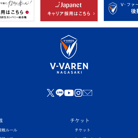
戦
チケット
観戦ルール
チケット