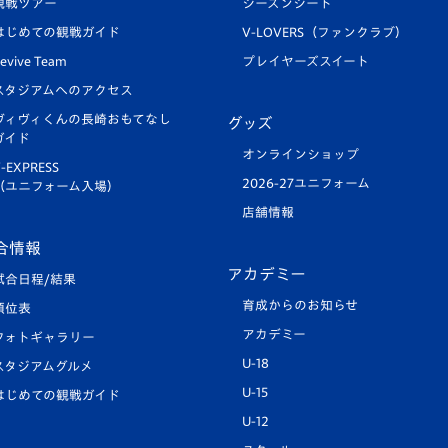
観戦ツアー
シーズンシート
はじめての観戦ガイド
V-LOVERS（ファンクラブ）
evive Team
プレイヤーズスイート
スタジアムへのアクセス
ヴィヴィくんの長崎おもてなし
グッズ
ガイド
オンラインショップ
-EXPRESS
2026-27ユニフォーム
（ユニフォーム入場）
店舗情報
合情報
アカデミー
試合日程/結果
育成からのお知らせ
順位表
アカデミー
フォトギャラリー
U-18
スタジアムグルメ
U-15
はじめての観戦ガイド
U-12