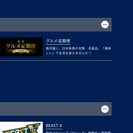
グルメ定期便
毎月届く、日本各地の名物・名産品。「美味
しい」で生活を変えませんか？
BEAST X
麻雀プロリーグ「Mリーグ」参戦中！最新情