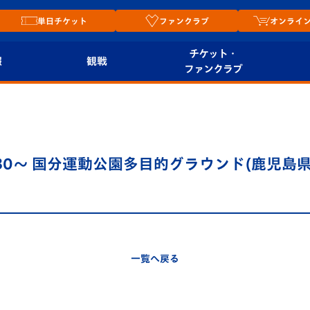
単日チケット
ファンクラブ
オンライ
チケット・
報
観戦
ファンクラブ
観戦ルール
チケット
オンラ
はじめての観戦ガイ
シーズンシート
2026
ド
ム
:30～ 国分運動公園多目的グラウンド(鹿児島
プレイヤーズスイート
Revive Team
店舗情
関連
V-LOVERS（ファン
スタジアムへのアク
クラブ）
セス
リー
一覧へ戻る
ヴィヴィくんの長崎
ルメ
おもてなしガイド