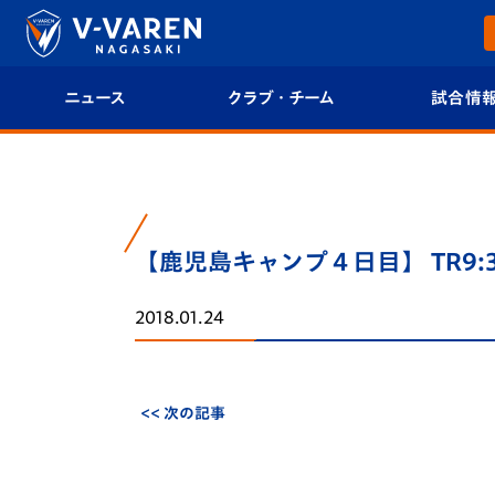
ニュース
クラブ・チーム
試合情
すべて
クラブプロフィール
試合日程/結果
トップチーム
フィロソフィー
試合情報
【鹿児島キャンプ４日目】 TR9
クラブ
クラブ概要
順位表
2018.01.24
試合情報
エンブレム紹介
U-21 Jリーグ
ファンクラブ
選手プロフィール
フォトギャラ
<< 次の記事
チケット
スタッフプロフィール
スタジアムグ