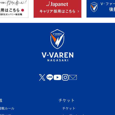
戦
チケット
観戦ルール
チケット