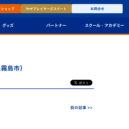
ン
ショップ
プレイヤーズ
スイート
お問合せ
グッズ
パートナー
スクール・
アカデミー
インショップ
パートナー企業一覧
アカデミー
-27ユニフォー
パートナー募集
U-18
県霧島市）
法人限定 VIP BOX
U-15
報
U-12
スクール
前の記事 >>