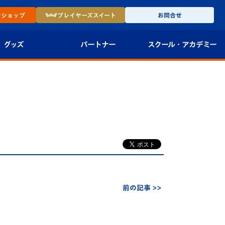
ン
ショップ
プレイヤーズ
スイート
お問合せ
グッズ
パートナー
スクール・
アカデミー
インショップ
パートナー企業一覧
アカデミー
-27ユニフォー
パートナー募集
U-18
法人限定 VIP BOX
U-15
報
U-12
スクール
前の記事 >>