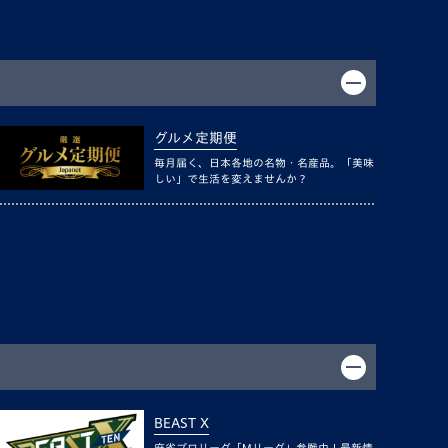
グルメ定期便
毎月届く、日本各地の名物・名産品。「美味
しい」で生活を変えませんか？
BEAST X
麻雀プロリーグ「Mリーグ」参戦中！最新情