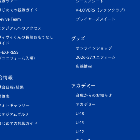
観戦ツアー
シーズンシート
はじめての観戦ガイド
V-LOVERS（ファンクラブ）
evive Team
プレイヤーズスイート
スタジアムへのアクセス
ヴィヴィくんの長崎おもてなし
グッズ
ガイド
オンラインショップ
-EXPRESS
2026-27ユニフォーム
（ユニフォーム入場）
店舗情報
合情報
アカデミー
試合日程/結果
育成からのお知らせ
順位表
アカデミー
フォトギャラリー
U-18
スタジアムグルメ
U-15
はじめての観戦ガイド
U-12