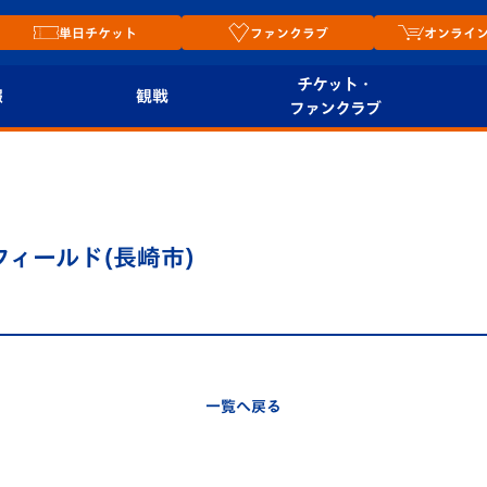
単日チケット
ファンクラブ
オンライ
チケット・
報
観戦
ファンクラブ
観戦ルール
チケット
オンラ
はじめての観戦ガイ
シーズンシート
2026
ド
ム
フィールド(長崎市)
プレイヤーズスイート
Revive Team
店舗情
関連
V-LOVERS（ファン
スタジアムへのアク
クラブ）
セス
リー
一覧へ戻る
ヴィヴィくんの長崎
ルメ
おもてなしガイド