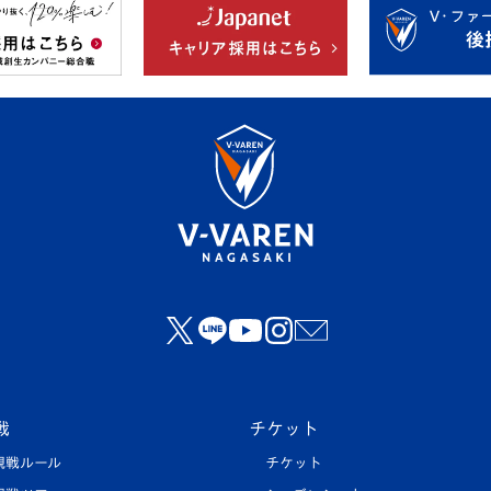
戦
チケット
観戦ルール
チケット