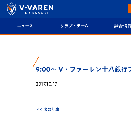
ニュース
クラブ・チーム
試合情
すべて
クラブプロフィール
試合日程/結果
トップチーム
フィロソフィー
試合情報
9:00～ V・ファーレン十八銀行
クラブ
クラブ概要
順位表
2017.10.17
試合情報
エンブレム紹介
U-21 Jリーグ
ファンクラブ
選手プロフィール
フォトギャラ
<< 次の記事
チケット
スタッフプロフィール
スタジアムグ