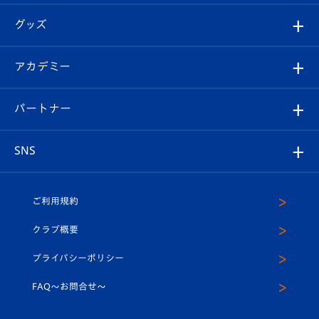
エンブレム紹介
はじめての観戦ガイド
順位表
チケット
グッズ
チケット
選手プロフィール
Revive Team
フォトギャラリー
シーズンシート
オンラインショップ
アカデミー
イベント
スタッフプロフィール
スタジアムへのアクセス
スタジアムグルメ
V-LOVERS（ファンクラブ）
2026-27ユニフォーム
メディア
育成からのお知らせ
パートナー
マスコット紹介
ヴィヴィくんの長崎おもてなしガイド
はじめての観戦ガイド
プレイヤーズスイート
店舗情報
グッズ
アカデミー
チームスケジュール
V-EXPRESS
パートナー企業一覧
SNS
（ユニフォーム入場）
ホームタウン
U-18
クラブハウス（練習場）
パートナー募集
公式Twitter
ご利用規約
アカデミー
U-15
応援メディア
法人限定 VIP BOX
ヴィヴィくんインスタグラム
クラブ概要
スクール
U-12
メディア出演情報
プライバシーポリシー
公式LINE＠
スクール
FAQ〜お問合せ〜
平和祈念活動
Youtube公式チャンネル