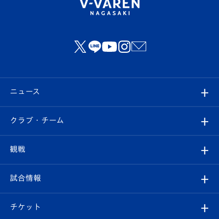
ニュース
すべて
クラブ・チーム
トップチーム
クラブプロフィール
観戦
クラブ
フィロソフィー
観戦ルール
試合情報
試合情報
クラブ概要
観戦ツアー
試合日程/結果
チケット
ファンクラブ