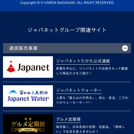
ホームタウン活動
Copyright © V-VAREN NAGASAKI. ALL RIGHT RESERVED.
ジャパネットグループ関連サイト
通信販売事業
ジャパネットたかた公式通販
家電を中心に、ジャパネットが自信をもって厳選
した商品だけをご紹介！
ジャパネットウォーター
上質な「富士山の天然水」。安心・安全、こだわ
りのウォーターサーバー
グルメ定期便
毎月届く、日本各地の名物・名産品。「美味し
い」で生活を変えませんか？