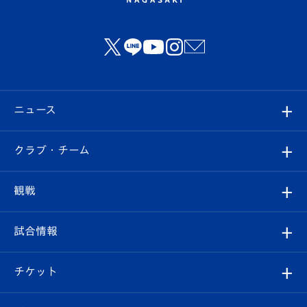
ニュース
すべて
クラブ・チーム
トップチーム
クラブプロフィール
観戦
クラブ
フィロソフィー
観戦ルール
試合情報
試合情報
クラブ概要
観戦ツアー
試合日程/結果
チケット
ファンクラブ
エンブレム紹介
はじめての観戦ガイド
順位表