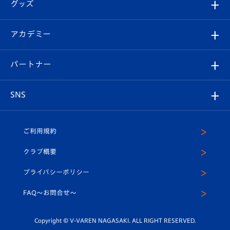
チケット
グッズ
チケット
選手プロフィール
Revive Team
フォトギャラリー
シーズンシート
オンラインショップ
アカデミー
イベント
スタッフプロフィール
スタジアムへのアクセス
スタジアムグルメ
V-LOVERS（ファンクラブ）
2026-27ユニフォーム
メディア
育成からのお知らせ
パートナー
マスコット紹介
ヴィヴィくんの長崎おもてなしガイド
はじめての観戦ガイド
プレイヤーズスイート
店舗情報
グッズ
アカデミー
チームスケジュール
V-EXPRESS
パートナー企業一覧
SNS
（ユニフォーム入場）
ホームタウン
U-18
クラブハウス（練習場）
パートナー募集
公式Twitter
ご利用規約
アカデミー
U-15
応援メディア
法人限定 VIP BOX
ヴィヴィくんインスタグラム
クラブ概要
スクール
U-12
メディア出演情報
プライバシーポリシー
公式LINE＠
スクール
FAQ〜お問合せ〜
平和祈念活動
Youtube公式チャンネル
ホームタウン活動
Copyright © V-VAREN NAGASAKI. ALL RIGHT RESERVED.