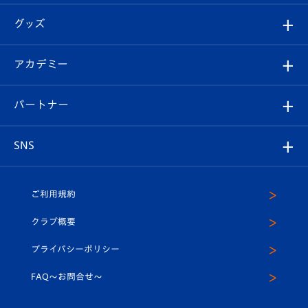
エンブレム紹介
はじめての観戦ガイド
順位表
チケット
グッズ
チケット
選手プロフィール
Revive Team
フォトギャラリー
シーズンシート
オンラインショップ
アカデミー
イベント
スタッフプロフィール
スタジアムへのアクセス
スタジアムグルメ
V-LOVERS（ファンクラブ）
2026-27ユニフォーム
メディア
育成からのお知らせ
パートナー
マスコット紹介
ヴィヴィくんの長崎おもてなしガイド
はじめての観戦ガイド
プレイヤーズスイート
店舗情報
グッズ
アカデミー
チームスケジュール
V-EXPRESS
パートナー企業一覧
SNS
（ユニフォーム入場）
ホームタウン
U-18
クラブハウス（練習場）
パートナー募集
公式Twitter
ご利用規約
アカデミー
U-15
応援メディア
法人限定 VIP BOX
ヴィヴィくんインスタグラム
クラブ概要
スクール
U-12
メディア出演情報
プライバシーポリシー
公式LINE＠
スクール
FAQ〜お問合せ〜
平和祈念活動
Youtube公式チャンネル