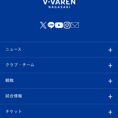
ニュース
すべて
クラブ・チーム
トップチーム
クラブプロフィール
観戦
クラブ
フィロソフィー
観戦ルール
試合情報
試合情報
クラブ概要
観戦ツアー
試合日程/結果
チケット
ファンクラブ