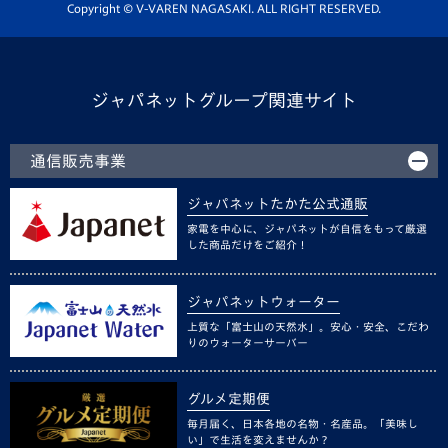
ホームタウン活動
Copyright © V-VAREN NAGASAKI. ALL RIGHT RESERVED.
ジャパネットグループ関連サイト
通信販売事業
ジャパネットたかた公式通販
家電を中心に、ジャパネットが自信をもって厳選
した商品だけをご紹介！
ジャパネットウォーター
上質な「富士山の天然水」。安心・安全、こだわ
りのウォーターサーバー
グルメ定期便
毎月届く、日本各地の名物・名産品。「美味し
い」で生活を変えませんか？