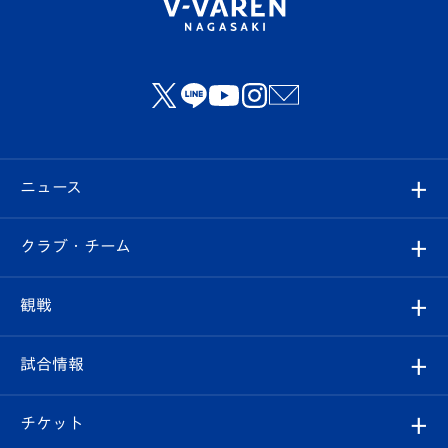
ニュース
すべて
クラブ・チーム
トップチーム
クラブプロフィール
観戦
クラブ
フィロソフィー
観戦ルール
試合情報
試合情報
クラブ概要
観戦ツアー
試合日程/結果
チケット
ファンクラブ