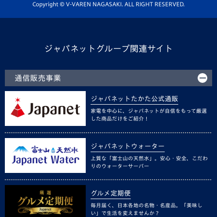
ホームタウン活動
Copyright © V-VAREN NAGASAKI. ALL RIGHT RESERVED.
ジャパネットグループ関連サイト
通信販売事業
ジャパネットたかた公式通販
家電を中心に、ジャパネットが自信をもって厳選
した商品だけをご紹介！
ジャパネットウォーター
上質な「富士山の天然水」。安心・安全、こだわ
りのウォーターサーバー
グルメ定期便
毎月届く、日本各地の名物・名産品。「美味し
い」で生活を変えませんか？