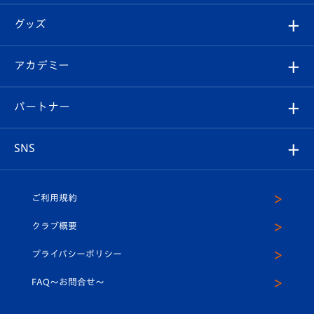
エンブレム紹介
はじめての観戦ガイド
順位表
チケット
グッズ
チケット
選手プロフィール
Revive Team
フォトギャラリー
シーズンシート
オンラインショップ
アカデミー
イベント
スタッフプロフィール
スタジアムへのアクセス
スタジアムグルメ
V-LOVERS（ファンクラブ）
2026-27ユニフォーム
メディア
育成からのお知らせ
パートナー
マスコット紹介
ヴィヴィくんの長崎おもてなしガイド
はじめての観戦ガイド
プレイヤーズスイート
店舗情報
グッズ
アカデミー
チームスケジュール
V-EXPRESS
パートナー企業一覧
SNS
（ユニフォーム入場）
ホームタウン
U-18
クラブハウス（練習場）
パートナー募集
公式Twitter
ご利用規約
アカデミー
U-15
応援メディア
法人限定 VIP BOX
ヴィヴィくんインスタグラム
クラブ概要
スクール
U-12
メディア出演情報
プライバシーポリシー
公式LINE＠
スクール
FAQ〜お問合せ〜
平和祈念活動
Youtube公式チャンネル