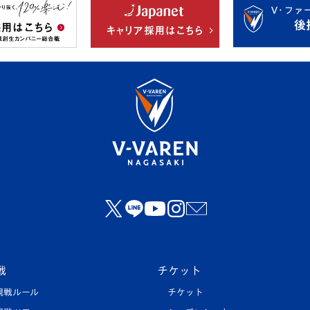
戦
チケット
観戦ルール
チケット