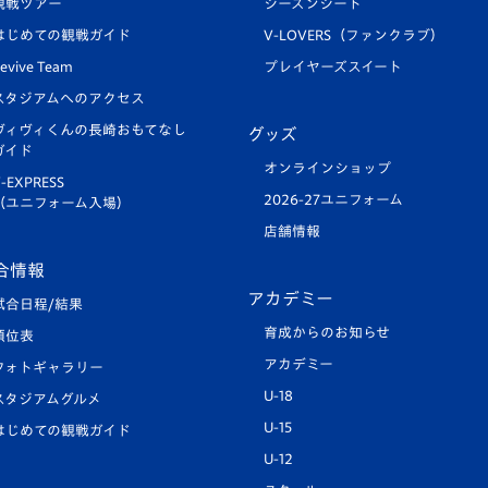
観戦ツアー
シーズンシート
はじめての観戦ガイド
V-LOVERS（ファンクラブ）
evive Team
プレイヤーズスイート
スタジアムへのアクセス
ヴィヴィくんの長崎おもてなし
グッズ
ガイド
オンラインショップ
-EXPRESS
2026-27ユニフォーム
（ユニフォーム入場）
店舗情報
合情報
アカデミー
試合日程/結果
育成からのお知らせ
順位表
アカデミー
フォトギャラリー
U-18
スタジアムグルメ
U-15
はじめての観戦ガイド
U-12