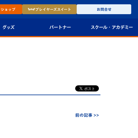
ン
ショップ
プレイヤーズ
スイート
お問合せ
グッズ
パートナー
スクール・
アカデミー
インショップ
パートナー企業一覧
アカデミー
-27ユニフォー
パートナー募集
U-18
法人限定 VIP BOX
U-15
報
U-12
スクール
前の記事 >>