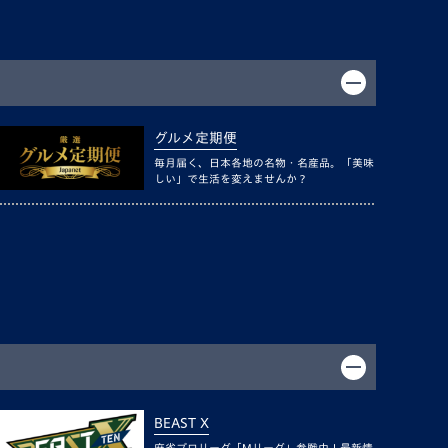
グルメ定期便
毎月届く、日本各地の名物・名産品。「美味
しい」で生活を変えませんか？
BEAST X
麻雀プロリーグ「Mリーグ」参戦中！最新情