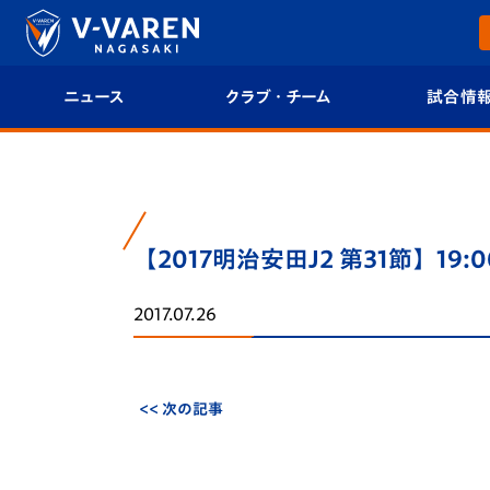
ニュース
クラブ・チーム
試合情
すべて
クラブプロフィール
試合日程/結果
トップチーム
フィロソフィー
試合情報
【2017明治安田J2 第31節】19:
クラブ
クラブ概要
順位表
2017.07.26
試合情報
エンブレム紹介
U-21 Jリーグ
ファンクラブ
選手プロフィール
フォトギャラ
<< 次の記事
チケット
スタッフプロフィール
スタジアムグ