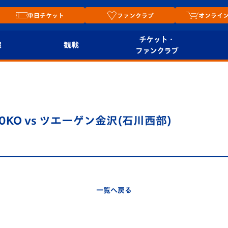
単日チケット
ファンクラブ
オンライ
チケット・
報
観戦
ファンクラブ
観戦ルール
チケット
オンラ
はじめての観戦ガイ
シーズンシート
2026
ド
ム
00KO vs ツエーゲン金沢(石川西部)
プレイヤーズスイート
Revive Team
店舗情
関連
V-LOVERS（ファン
スタジアムへのアク
クラブ）
セス
リー
一覧へ戻る
ヴィヴィくんの長崎
ルメ
おもてなしガイド