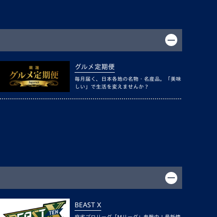
グルメ定期便
毎月届く、日本各地の名物・名産品。「美味
しい」で生活を変えませんか？
BEAST X
麻雀プロリーグ「Mリーグ」参戦中！最新情