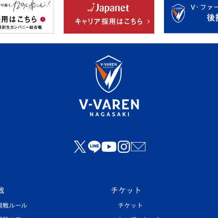
戦
チケット
観戦ルール
チケット