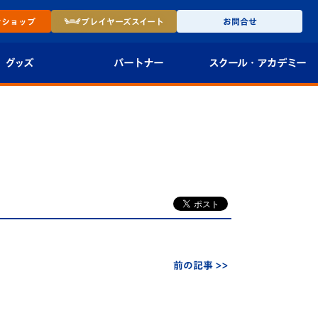
ン
ショップ
プレイヤーズ
スイート
お問合せ
グッズ
パートナー
スクール・
アカデミー
インショップ
パートナー企業一覧
アカデミー
-27ユニフォー
パートナー募集
U-18
法人限定 VIP BOX
U-15
報
U-12
スクール
前の記事 >>