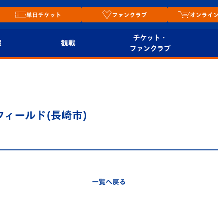
単日チケット
ファンクラブ
オンライ
チケット・
報
観戦
ファンクラブ
観戦ルール
チケット
オンラ
はじめての観戦ガイ
シーズンシート
2026
ド
ム
フィールド(長崎市)
プレイヤーズスイート
Revive Team
店舗情
関連
V-LOVERS（ファン
スタジアムへのアク
クラブ）
セス
リー
一覧へ戻る
ヴィヴィくんの長崎
ルメ
おもてなしガイド