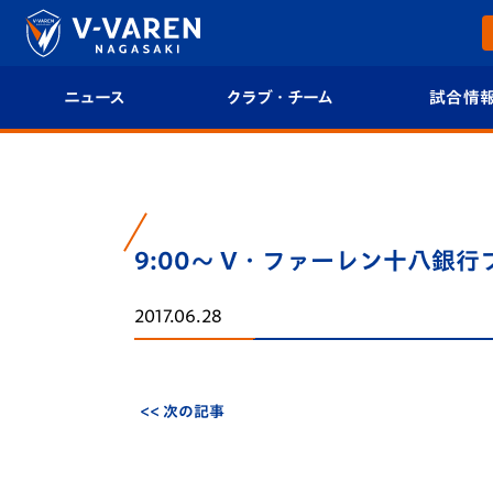
ニュース
クラブ・チーム
試合情
すべて
クラブプロフィール
試合日程/結果
トップチーム
フィロソフィー
試合情報
9:00～ V・ファーレン十八銀行
クラブ
クラブ概要
順位表
2017.06.28
試合情報
エンブレム紹介
U-21 Jリーグ
ファンクラブ
選手プロフィール
フォトギャラ
<< 次の記事
チケット
スタッフプロフィール
スタジアムグ