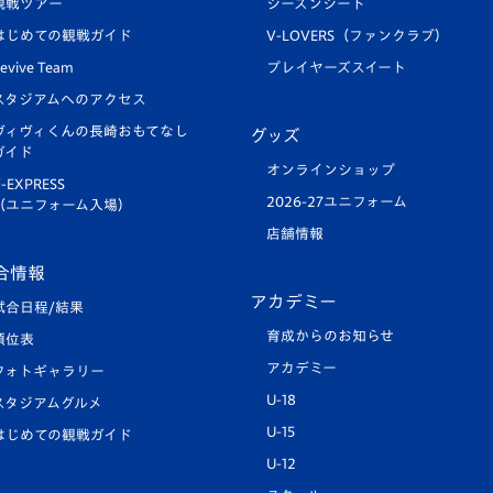
観戦ツアー
シーズンシート
はじめての観戦ガイド
V-LOVERS（ファンクラブ）
evive Team
プレイヤーズスイート
スタジアムへのアクセス
ヴィヴィくんの長崎おもてなし
グッズ
ガイド
オンラインショップ
-EXPRESS
2026-27ユニフォーム
（ユニフォーム入場）
店舗情報
合情報
アカデミー
試合日程/結果
育成からのお知らせ
順位表
アカデミー
フォトギャラリー
U-18
スタジアムグルメ
U-15
はじめての観戦ガイド
U-12