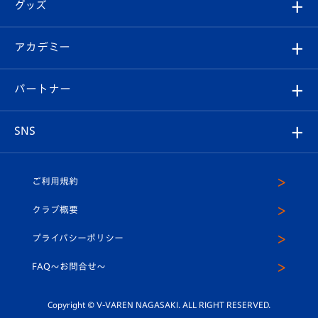
チケット
グッズ
チケット
選手プロフィール
Revive Team
フォトギャラリー
シーズンシート
オンラインショップ
アカデミー
イベント
スタッフプロフィール
スタジアムへのアクセス
スタジアムグルメ
V-LOVERS（ファンクラブ）
2026-27ユニフォーム
メディア
育成からのお知らせ
パートナー
マスコット紹介
ヴィヴィくんの長崎おもてなしガイド
はじめての観戦ガイド
プレイヤーズスイート
店舗情報
グッズ
アカデミー
チームスケジュール
V-EXPRESS
パートナー企業一覧
SNS
（ユニフォーム入場）
ホームタウン
U-18
クラブハウス（練習場）
パートナー募集
公式Twitter
ご利用規約
アカデミー
U-15
応援メディア
法人限定 VIP BOX
ヴィヴィくんインスタグラム
クラブ概要
スクール
U-12
メディア出演情報
プライバシーポリシー
公式LINE＠
スクール
FAQ〜お問合せ〜
平和祈念活動
Youtube公式チャンネル
ホームタウン活動
Copyright © V-VAREN NAGASAKI. ALL RIGHT RESERVED.