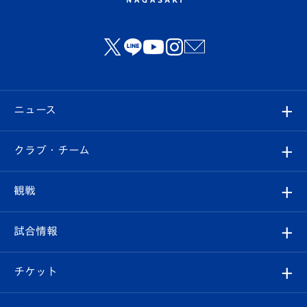
ニュース
すべて
クラブ・チーム
トップチーム
クラブプロフィール
観戦
クラブ
フィロソフィー
観戦ルール
試合情報
試合情報
クラブ概要
観戦ツアー
試合日程/結果
チケット
ファンクラブ
エンブレム紹介
はじめての観戦ガイド
順位表