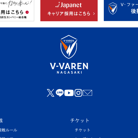
戦
チケット
観戦ルール
チケット