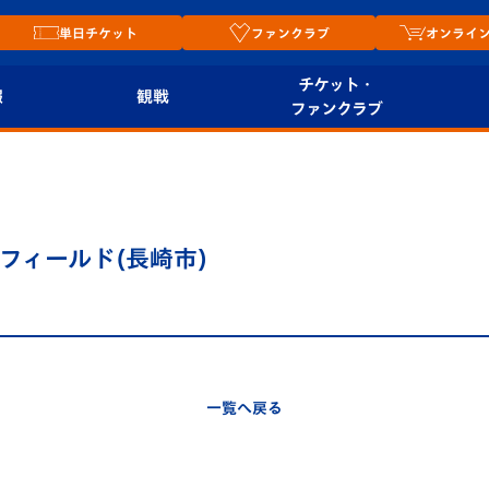
単日チケット
ファンクラブ
オンライ
チケット・
報
観戦
ファンクラブ
観戦ルール
チケット
オンラ
はじめての観戦ガイ
シーズンシート
2026
ド
ム
行フィールド(長崎市)
プレイヤーズスイート
Revive Team
店舗情
関連
V-LOVERS（ファン
スタジアムへのアク
クラブ）
セス
リー
一覧へ戻る
ヴィヴィくんの長崎
ルメ
おもてなしガイド