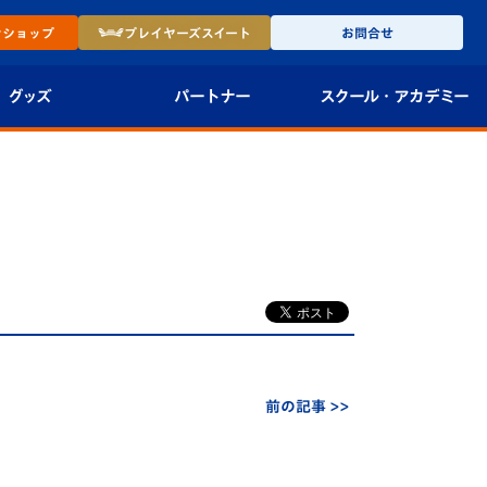
ン
ショップ
プレイヤーズ
スイート
お問合せ
グッズ
パートナー
スクール・
アカデミー
インショップ
パートナー企業一覧
アカデミー
-27ユニフォー
パートナー募集
U-18
法人限定 VIP BOX
U-15
報
U-12
スクール
前の記事 >>