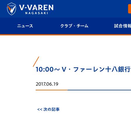
ニュース
クラブ・チーム
試合情
すべて
クラブプロフィール
試合日程/結果
トップチーム
フィロソフィー
試合情報
10:00～ V・ファーレン十八銀
クラブ
クラブ概要
順位表
2017.06.19
試合情報
エンブレム紹介
U-21 Jリーグ
ファンクラブ
選手プロフィール
フォトギャラ
<< 次の記事
チケット
スタッフプロフィール
スタジアムグ