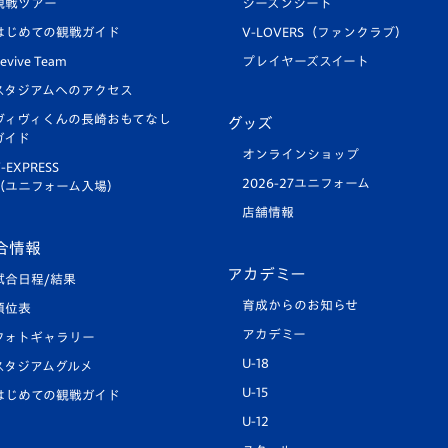
観戦ツアー
シーズンシート
はじめての観戦ガイド
V-LOVERS（ファンクラブ）
evive Team
プレイヤーズスイート
スタジアムへのアクセス
ヴィヴィくんの長崎おもてなし
グッズ
ガイド
オンラインショップ
-EXPRESS
2026-27ユニフォーム
（ユニフォーム入場）
店舗情報
合情報
アカデミー
試合日程/結果
育成からのお知らせ
順位表
アカデミー
フォトギャラリー
U-18
スタジアムグルメ
U-15
はじめての観戦ガイド
U-12