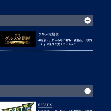
グルメ定期便
毎月届く、日本各地の名物・名産品。「美味
しい」で生活を変えませんか？
BEAST X
麻雀プロリーグ「Mリーグ」参戦中！最新情