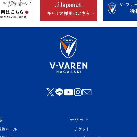
戦
チケット
観戦ルール
チケット