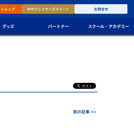
ン
ショップ
プレイヤーズ
スイート
お問合せ
グッズ
パートナー
スクール・
アカデミー
インショップ
パートナー企業一覧
アカデミー
-27ユニフォー
パートナー募集
U-18
法人限定 VIP BOX
U-15
報
U-12
スクール
前の記事 >>