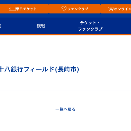
単日チケット
ファンクラブ
オンライ
チケット・
報
観戦
ファンクラブ
観戦ルール
チケット
オンラ
はじめての観戦ガイ
シーズンシート
2026
ド
ム
レン十八銀行フィールド(長崎市)
プレイヤーズスイート
Revive Team
店舗情
関連
V-LOVERS（ファン
スタジアムへのアク
クラブ）
セス
リー
一覧へ戻る
ヴィヴィくんの長崎
ルメ
おもてなしガイド