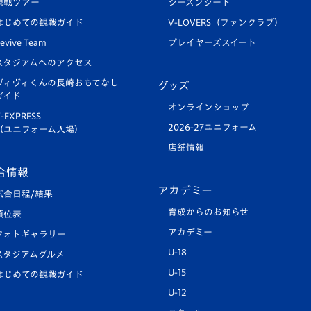
観戦ツアー
シーズンシート
はじめての観戦ガイド
V-LOVERS（ファンクラブ）
evive Team
プレイヤーズスイート
スタジアムへのアクセス
ヴィヴィくんの長崎おもてなし
グッズ
ガイド
オンラインショップ
-EXPRESS
2026-27ユニフォーム
（ユニフォーム入場）
店舗情報
合情報
アカデミー
試合日程/結果
育成からのお知らせ
順位表
アカデミー
フォトギャラリー
U-18
スタジアムグルメ
U-15
はじめての観戦ガイド
U-12