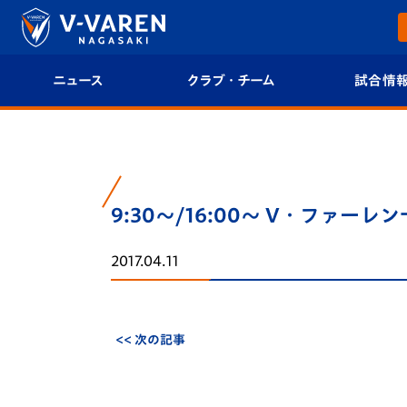
ニュース
クラブ・チーム
試合情
すべて
クラブプロフィール
試合日程/結果
トップチーム
フィロソフィー
試合情報
9:30～/16:00～ V・ファー
クラブ
クラブ概要
順位表
2017.04.11
試合情報
エンブレム紹介
U-21 Jリーグ
ファンクラブ
選手プロフィール
フォトギャラ
<< 次の記事
チケット
スタッフプロフィール
スタジアムグ