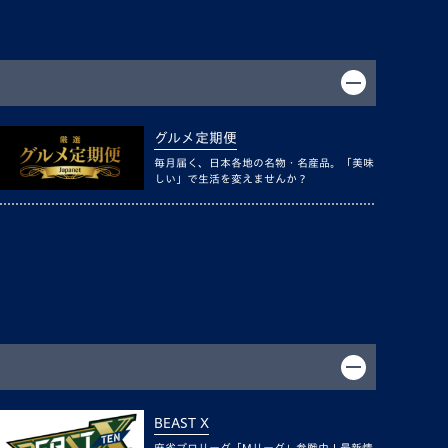
グルメ定期便
毎月届く、日本各地の名物・名産品。「美味
しい」で生活を変えませんか？
BEAST X
麻雀プロリーグ「Mリーグ」参戦中！最新情