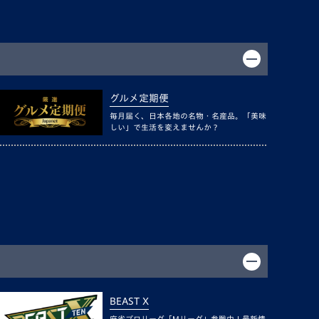
グルメ定期便
毎月届く、日本各地の名物・名産品。「美味
しい」で生活を変えませんか？
BEAST X
麻雀プロリーグ「Mリーグ」参戦中！最新情