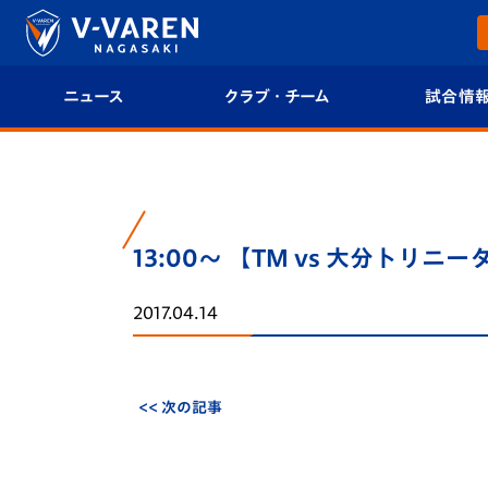
ニュース
クラブ・チーム
試合情
すべて
クラブプロフィール
試合日程/結果
トップチーム
フィロソフィー
試合情報
13:00～ 【TM vs 大分ト
クラブ
クラブ概要
順位表
2017.04.14
試合情報
エンブレム紹介
U-21 Jリーグ
ファンクラブ
選手プロフィール
フォトギャラ
<< 次の記事
チケット
スタッフプロフィール
スタジアムグ