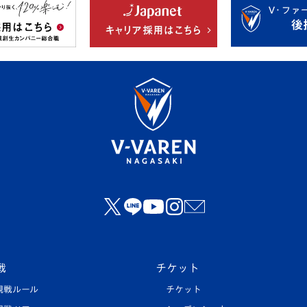
戦
チケット
観戦ルール
チケット