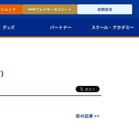
ン
ショップ
プレイヤーズ
スイート
お問合せ
グッズ
パートナー
スクール・
アカデミー
インショップ
パートナー企業一覧
アカデミー
-27ユニフォー
パートナー募集
U-18
)
法人限定 VIP BOX
U-15
報
U-12
スクール
前の記事 >>