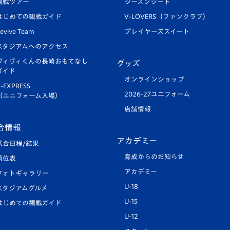
観戦ツアー
シーズンシート
はじめての観戦ガイド
V-LOVERS（ファンクラブ）
evive Team
プレイヤーズスイート
スタジアムへのアクセス
ヴィヴィくんの長崎おもてなし
グッズ
ガイド
オンラインショップ
-EXPRESS
2026-27ユニフォーム
（ユニフォーム入場）
店舗情報
合情報
アカデミー
試合日程/結果
育成からのお知らせ
順位表
アカデミー
フォトギャラリー
U-18
スタジアムグルメ
U-15
はじめての観戦ガイド
U-12