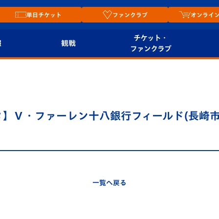
単日チケット
ファンクラブ
オンライ
チケット・
報
観戦
ファンクラブ
観戦ルール
チケット
オンラ
はじめての観戦ガイ
シーズンシート
2026
ド
ム
リニータ】Ｖ・ファーレン十八銀行フィールド(長崎市
プレイヤーズスイート
Revive Team
店舗情
関連
V-LOVERS（ファン
スタジアムへのアク
クラブ）
セス
リー
一覧へ戻る
ヴィヴィくんの長崎
ルメ
おもてなしガイド