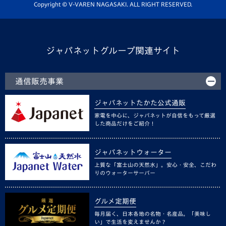
ホームタウン活動
Copyright © V-VAREN NAGASAKI. ALL RIGHT RESERVED.
ジャパネットグループ関連サイト
通信販売事業
ジャパネットたかた公式通販
家電を中心に、ジャパネットが自信をもって厳選
した商品だけをご紹介！
ジャパネットウォーター
上質な「富士山の天然水」。安心・安全、こだわ
りのウォーターサーバー
グルメ定期便
毎月届く、日本各地の名物・名産品。「美味し
い」で生活を変えませんか？