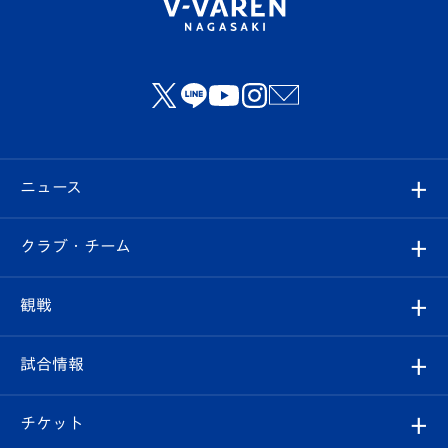
ニュース
すべて
クラブ・チーム
トップチーム
クラブプロフィール
観戦
クラブ
フィロソフィー
観戦ルール
試合情報
試合情報
クラブ概要
観戦ツアー
試合日程/結果
チケット
ファンクラブ