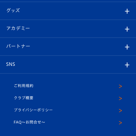
エンブレム紹介
はじめての観戦ガイド
順位表
チケット
グッズ
チケット
選手プロフィール
Revive Team
フォトギャラリー
シーズンシート
オンラインショップ
アカデミー
イベント
スタッフプロフィール
スタジアムへのアクセス
スタジアムグルメ
V-LOVERS（ファンクラブ）
2026-27ユニフォーム
メディア
育成からのお知らせ
パートナー
マスコット紹介
ヴィヴィくんの長崎おもてなしガイド
はじめての観戦ガイド
プレイヤーズスイート
店舗情報
グッズ
アカデミー
チームスケジュール
V-EXPRESS
パートナー企業一覧
SNS
（ユニフォーム入場）
ホームタウン
U-18
クラブハウス（練習場）
パートナー募集
公式Twitter
ご利用規約
アカデミー
U-15
応援メディア
法人限定 VIP BOX
ヴィヴィくんインスタグラム
クラブ概要
スクール
U-12
メディア出演情報
プライバシーポリシー
公式LINE＠
スクール
FAQ〜お問合せ〜
平和祈念活動
Youtube公式チャンネル