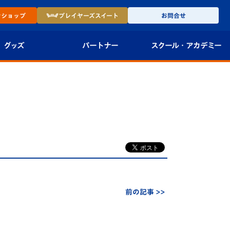
ン
ショップ
プレイヤーズ
スイート
お問合せ
グッズ
パートナー
スクール・
アカデミー
インショップ
パートナー企業一覧
アカデミー
-27ユニフォー
パートナー募集
U-18
法人限定 VIP BOX
U-15
報
U-12
スクール
前の記事 >>