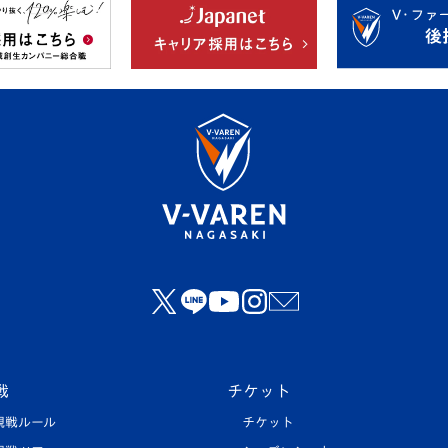
戦
チケット
観戦ルール
チケット