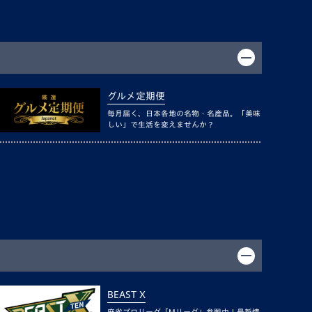
グルメ定期便
毎月届く、日本各地の名物・名産品。「美味
しい」で生活を変えませんか？
BEAST X
麻雀プロリーグ「Mリーグ」参戦中！最新情