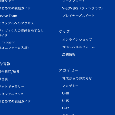
観戦ツアー
シーズンシート
はじめての観戦ガイド
V-LOVERS（ファンクラブ）
evive Team
プレイヤーズスイート
スタジアムへのアクセス
ヴィヴィくんの長崎おもてなし
グッズ
ガイド
オンラインショップ
-EXPRESS
2026-27ユニフォーム
（ユニフォーム入場）
店舗情報
合情報
アカデミー
試合日程/結果
育成からのお知らせ
順位表
アカデミー
フォトギャラリー
U-18
スタジアムグルメ
U-15
はじめての観戦ガイド
U-12