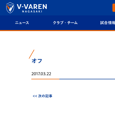
ニュース
クラブ・チーム
試合情
すべて
クラブプロフィール
試合日程/結果
トップチーム
フィロソフィー
試合情報
オフ
クラブ
クラブ概要
順位表
2017.03.22
試合情報
エンブレム紹介
U-21 Jリーグ
ファンクラブ
選手プロフィール
フォトギャラ
<< 次の記事
チケット
スタッフプロフィール
スタジアムグ