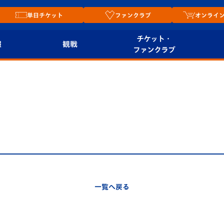
単日チケット
ファンクラブ
オンライ
チケット・
報
観戦
ファンクラブ
観戦ルール
チケット
オンラ
はじめての観戦ガイ
シーズンシート
2026
ド
ム
プレイヤーズスイート
Revive Team
店舗情
関連
V-LOVERS（ファン
スタジアムへのアク
クラブ）
セス
リー
一覧へ戻る
ヴィヴィくんの長崎
ルメ
おもてなしガイド