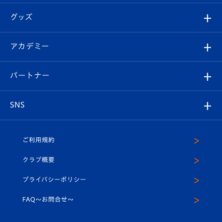
エンブレム紹介
はじめての観戦ガイド
順位表
チケット
グッズ
チケット
選手プロフィール
Revive Team
フォトギャラリー
シーズンシート
オンラインショップ
アカデミー
イベント
スタッフプロフィール
スタジアムへのアクセス
スタジアムグルメ
V-LOVERS（ファンクラブ）
2026-27ユニフォーム
メディア
育成からのお知らせ
パートナー
マスコット紹介
ヴィヴィくんの長崎おもてなしガイド
はじめての観戦ガイド
プレイヤーズスイート
店舗情報
グッズ
アカデミー
チームスケジュール
V-EXPRESS
パートナー企業一覧
SNS
（ユニフォーム入場）
ホームタウン
U-18
クラブハウス（練習場）
パートナー募集
公式Twitter
ご利用規約
アカデミー
U-15
応援メディア
法人限定 VIP BOX
ヴィヴィくんインスタグラム
クラブ概要
スクール
U-12
メディア出演情報
プライバシーポリシー
公式LINE＠
スクール
FAQ〜お問合せ〜
平和祈念活動
Youtube公式チャンネル