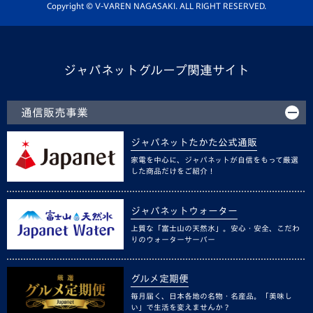
ホームタウン活動
Copyright © V-VAREN NAGASAKI. ALL RIGHT RESERVED.
ジャパネットグループ関連サイト
通信販売事業
ジャパネットたかた公式通販
家電を中心に、ジャパネットが自信をもって厳選
した商品だけをご紹介！
ジャパネットウォーター
上質な「富士山の天然水」。安心・安全、こだわ
りのウォーターサーバー
グルメ定期便
毎月届く、日本各地の名物・名産品。「美味し
い」で生活を変えませんか？