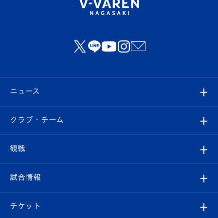
ニュース
すべて
クラブ・チーム
トップチーム
クラブプロフィール
観戦
クラブ
フィロソフィー
観戦ルール
試合情報
試合情報
クラブ概要
観戦ツアー
試合日程/結果
チケット
ファンクラブ