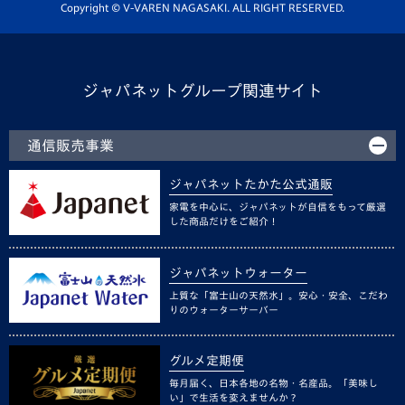
ホームタウン活動
Copyright © V-VAREN NAGASAKI. ALL RIGHT RESERVED.
ジャパネットグループ関連サイト
通信販売事業
ジャパネットたかた公式通販
家電を中心に、ジャパネットが自信をもって厳選
した商品だけをご紹介！
ジャパネットウォーター
上質な「富士山の天然水」。安心・安全、こだわ
りのウォーターサーバー
グルメ定期便
毎月届く、日本各地の名物・名産品。「美味し
い」で生活を変えませんか？