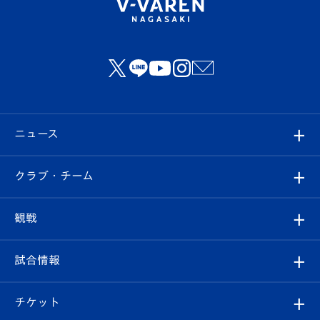
ニュース
すべて
クラブ・チーム
トップチーム
クラブプロフィール
観戦
クラブ
フィロソフィー
観戦ルール
試合情報
試合情報
クラブ概要
観戦ツアー
試合日程/結果
チケット
ファンクラブ