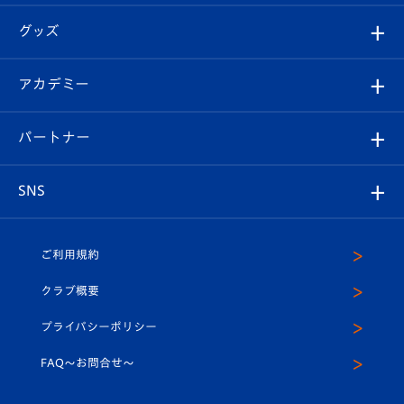
エンブレム紹介
はじめての観戦ガイド
順位表
チケット
グッズ
チケット
選手プロフィール
Revive Team
フォトギャラリー
シーズンシート
オンラインショップ
アカデミー
イベント
スタッフプロフィール
スタジアムへのアクセス
スタジアムグルメ
V-LOVERS（ファンクラブ）
2026-27ユニフォーム
メディア
育成からのお知らせ
パートナー
マスコット紹介
ヴィヴィくんの長崎おもてなしガイド
はじめての観戦ガイド
プレイヤーズスイート
店舗情報
グッズ
アカデミー
チームスケジュール
V-EXPRESS
パートナー企業一覧
SNS
（ユニフォーム入場）
ホームタウン
U-18
クラブハウス（練習場）
パートナー募集
公式Twitter
ご利用規約
アカデミー
U-15
応援メディア
法人限定 VIP BOX
ヴィヴィくんインスタグラム
クラブ概要
スクール
U-12
メディア出演情報
プライバシーポリシー
公式LINE＠
スクール
FAQ〜お問合せ〜
平和祈念活動
Youtube公式チャンネル