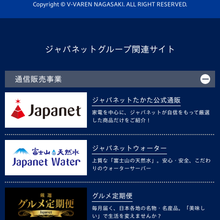
ホームタウン活動
Copyright © V-VAREN NAGASAKI. ALL RIGHT RESERVED.
ジャパネットグループ関連サイト
通信販売事業
ジャパネットたかた公式通販
家電を中心に、ジャパネットが自信をもって厳選
した商品だけをご紹介！
ジャパネットウォーター
上質な「富士山の天然水」。安心・安全、こだわ
りのウォーターサーバー
グルメ定期便
毎月届く、日本各地の名物・名産品。「美味し
い」で生活を変えませんか？