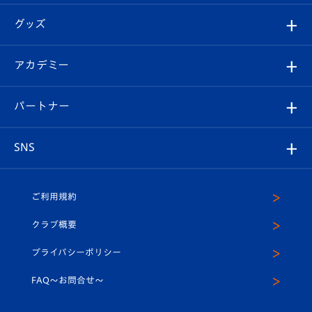
エンブレム紹介
はじめての観戦ガイド
順位表
チケット
グッズ
チケット
選手プロフィール
Revive Team
フォトギャラリー
シーズンシート
オンラインショップ
アカデミー
イベント
スタッフプロフィール
スタジアムへのアクセス
スタジアムグルメ
V-LOVERS（ファンクラブ）
2026-27ユニフォーム
メディア
育成からのお知らせ
パートナー
マスコット紹介
ヴィヴィくんの長崎おもてなしガイド
はじめての観戦ガイド
プレイヤーズスイート
店舗情報
グッズ
アカデミー
チームスケジュール
V-EXPRESS
パートナー企業一覧
SNS
（ユニフォーム入場）
ホームタウン
U-18
クラブハウス（練習場）
パートナー募集
公式Twitter
ご利用規約
アカデミー
U-15
応援メディア
法人限定 VIP BOX
ヴィヴィくんインスタグラム
クラブ概要
スクール
U-12
メディア出演情報
プライバシーポリシー
公式LINE＠
スクール
FAQ〜お問合せ〜
平和祈念活動
Youtube公式チャンネル