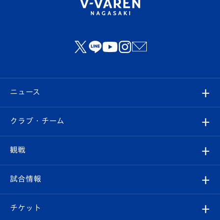
ニュース
すべて
クラブ・チーム
トップチーム
クラブプロフィール
観戦
クラブ
フィロソフィー
観戦ルール
試合情報
試合情報
クラブ概要
観戦ツアー
試合日程/結果
チケット
ファンクラブ