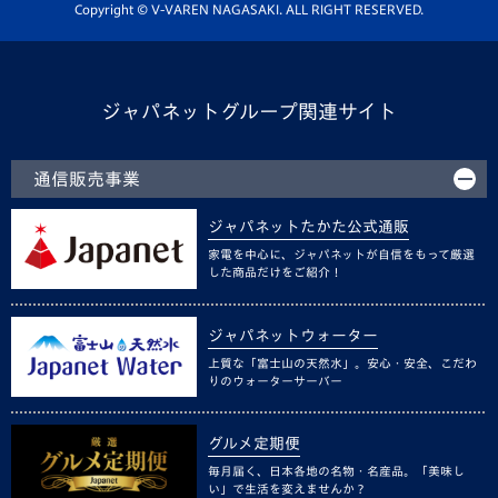
ホームタウン活動
Copyright © V-VAREN NAGASAKI. ALL RIGHT RESERVED.
ジャパネットグループ関連サイト
通信販売事業
ジャパネットたかた公式通販
家電を中心に、ジャパネットが自信をもって厳選
した商品だけをご紹介！
ジャパネットウォーター
上質な「富士山の天然水」。安心・安全、こだわ
りのウォーターサーバー
グルメ定期便
毎月届く、日本各地の名物・名産品。「美味し
い」で生活を変えませんか？