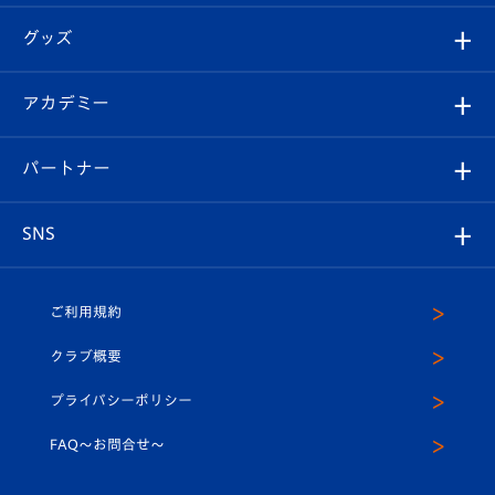
エンブレム紹介
はじめての観戦ガイド
順位表
チケット
グッズ
チケット
選手プロフィール
Revive Team
フォトギャラリー
シーズンシート
オンラインショップ
アカデミー
イベント
スタッフプロフィール
スタジアムへのアクセス
スタジアムグルメ
V-LOVERS（ファンクラブ）
2026-27ユニフォーム
メディア
育成からのお知らせ
パートナー
マスコット紹介
ヴィヴィくんの長崎おもてなしガイド
はじめての観戦ガイド
プレイヤーズスイート
店舗情報
グッズ
アカデミー
チームスケジュール
V-EXPRESS
パートナー企業一覧
SNS
（ユニフォーム入場）
ホームタウン
U-18
クラブハウス（練習場）
パートナー募集
公式Twitter
ご利用規約
アカデミー
U-15
応援メディア
法人限定 VIP BOX
ヴィヴィくんインスタグラム
クラブ概要
スクール
U-12
メディア出演情報
プライバシーポリシー
公式LINE＠
スクール
FAQ〜お問合せ〜
平和祈念活動
Youtube公式チャンネル