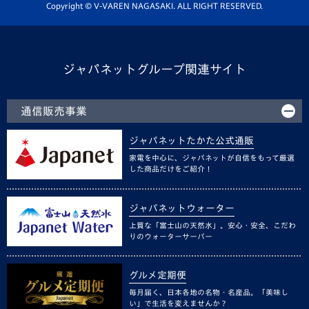
ホームタウン活動
Copyright © V-VAREN NAGASAKI. ALL RIGHT RESERVED.
ジャパネットグループ関連サイト
通信販売事業
ジャパネットたかた公式通販
家電を中心に、ジャパネットが自信をもって厳選
した商品だけをご紹介！
ジャパネットウォーター
上質な「富士山の天然水」。安心・安全、こだわ
りのウォーターサーバー
グルメ定期便
毎月届く、日本各地の名物・名産品。「美味し
い」で生活を変えませんか？