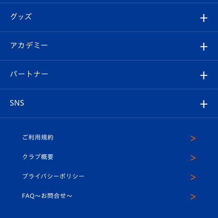
エンブレム紹介
はじめての観戦ガイド
順位表
チケット
グッズ
チケット
選手プロフィール
Revive Team
フォトギャラリー
シーズンシート
オンラインショップ
アカデミー
イベント
スタッフプロフィール
スタジアムへのアクセス
スタジアムグルメ
V-LOVERS（ファンクラブ）
2026-27ユニフォーム
メディア
育成からのお知らせ
パートナー
マスコット紹介
ヴィヴィくんの長崎おもてなしガイド
はじめての観戦ガイド
プレイヤーズスイート
店舗情報
グッズ
アカデミー
チームスケジュール
V-EXPRESS
パートナー企業一覧
SNS
（ユニフォーム入場）
ホームタウン
U-18
クラブハウス（練習場）
パートナー募集
公式Twitter
ご利用規約
アカデミー
U-15
応援メディア
法人限定 VIP BOX
ヴィヴィくんインスタグラム
クラブ概要
スクール
U-12
メディア出演情報
プライバシーポリシー
公式LINE＠
スクール
FAQ〜お問合せ〜
平和祈念活動
Youtube公式チャンネル