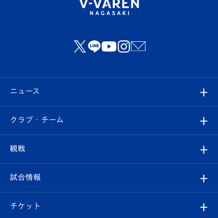
ニュース
すべて
クラブ・チーム
トップチーム
クラブプロフィール
観戦
クラブ
フィロソフィー
観戦ルール
試合情報
試合情報
クラブ概要
観戦ツアー
試合日程/結果
チケット
ファンクラブ