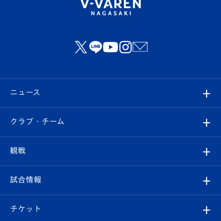
ニュース
すべて
クラブ・チーム
トップチーム
クラブプロフィール
観戦
クラブ
フィロソフィー
観戦ルール
試合情報
試合情報
クラブ概要
観戦ツアー
試合日程/結果
チケット
ファンクラブ