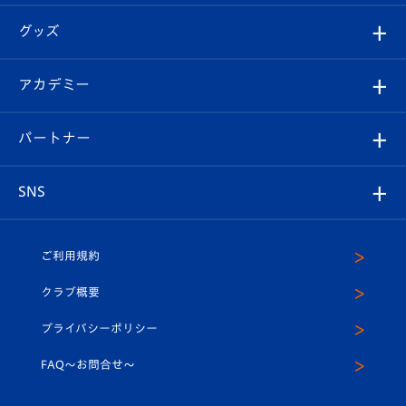
エンブレム紹介
はじめての観戦ガイド
順位表
チケット
グッズ
チケット
選手プロフィール
Revive Team
フォトギャラリー
シーズンシート
オンラインショップ
アカデミー
イベント
スタッフプロフィール
スタジアムへのアクセス
スタジアムグルメ
V-LOVERS（ファンクラブ）
2026-27ユニフォーム
メディア
育成からのお知らせ
パートナー
マスコット紹介
ヴィヴィくんの長崎おもてなしガイド
はじめての観戦ガイド
プレイヤーズスイート
店舗情報
グッズ
アカデミー
チームスケジュール
V-EXPRESS
パートナー企業一覧
SNS
（ユニフォーム入場）
ホームタウン
U-18
クラブハウス（練習場）
パートナー募集
公式Twitter
ご利用規約
アカデミー
U-15
応援メディア
法人限定 VIP BOX
ヴィヴィくんインスタグラム
クラブ概要
スクール
U-12
メディア出演情報
プライバシーポリシー
公式LINE＠
スクール
FAQ〜お問合せ〜
平和祈念活動
Youtube公式チャンネル