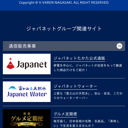
ホームタウン活動
Copyright © V-VAREN NAGASAKI. ALL RIGHT RESERVED.
ジャパネットグループ関連サイト
通信販売事業
ジャパネットたかた公式通販
家電を中心に、ジャパネットが自信をもって厳選
した商品だけをご紹介！
ジャパネットウォーター
上質な「富士山の天然水」。安心・安全、こだわ
りのウォーターサーバー
グルメ定期便
毎月届く、日本各地の名物・名産品。「美味し
い」で生活を変えませんか？