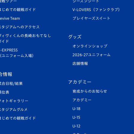
観戦ツアー
シーズンシート
はじめての観戦ガイド
V-LOVERS（ファンクラブ）
evive Team
プレイヤーズスイート
スタジアムへのアクセス
ヴィヴィくんの長崎おもてなし
グッズ
ガイド
オンラインショップ
-EXPRESS
2026-27ユニフォーム
（ユニフォーム入場）
店舗情報
合情報
アカデミー
試合日程/結果
育成からのお知らせ
順位表
アカデミー
フォトギャラリー
U-18
スタジアムグルメ
U-15
はじめての観戦ガイド
U-12