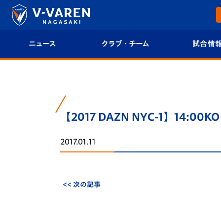
ニュース
クラブ・チーム
試合情
すべて
クラブプロフィール
試合日程/結果
トップチーム
フィロソフィー
試合情報
【2017 DAZN NYC-1】14:0
クラブ
クラブ概要
順位表
2017.01.11
試合情報
エンブレム紹介
U-21 Jリーグ
ファンクラブ
選手プロフィール
フォトギャラ
<< 次の記事
チケット
スタッフプロフィール
スタジアムグ