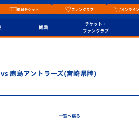
単日チケット
ファンクラブ
オンライ
チケット・
報
観戦
ファンクラブ
観戦ルール
チケット
オンラ
はじめての観戦ガイ
シーズンシート
2026
ド
ム
0KO vs 鹿島アントラーズ(宮崎県陸)
プレイヤーズスイート
Revive Team
店舗情
関連
V-LOVERS（ファン
スタジアムへのアク
クラブ）
セス
リー
一覧へ戻る
ヴィヴィくんの長崎
ルメ
おもてなしガイド