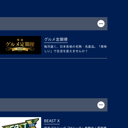
グルメ定期便
毎月届く、日本各地の名物・名産品。「美味
しい」で生活を変えませんか？
BEAST X
麻雀プロリーグ「Mリーグ」参戦中！最新情