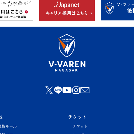
戦
チケット
観戦ルール
チケット