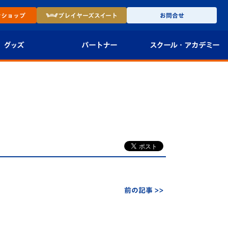
ン
ショップ
プレイヤーズ
スイート
お問合せ
グッズ
パートナー
スクール・
アカデミー
インショップ
パートナー企業一覧
アカデミー
-27ユニフォー
パートナー募集
U-18
法人限定 VIP BOX
U-15
報
U-12
スクール
前の記事 >>