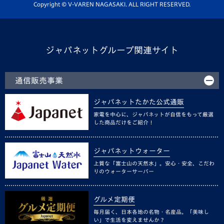
ホームタウン活動
Copyright © V-VAREN NAGASAKI. ALL RIGHT RESERVED.
ジャパネットグループ関連サイト
通信販売事業
ジャパネットたかた公式通販
家電を中心に、ジャパネットが自信をもって厳選
した商品だけをご紹介！
ジャパネットウォーター
上質な「富士山の天然水」。安心・安全、こだわ
りのウォーターサーバー
グルメ定期便
毎月届く、日本各地の名物・名産品。「美味し
い」で生活を変えませんか？