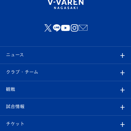
ニュース
すべて
クラブ・チーム
トップチーム
クラブプロフィール
観戦
クラブ
フィロソフィー
観戦ルール
試合情報
試合情報
クラブ概要
観戦ツアー
試合日程/結果
チケット
ファンクラブ