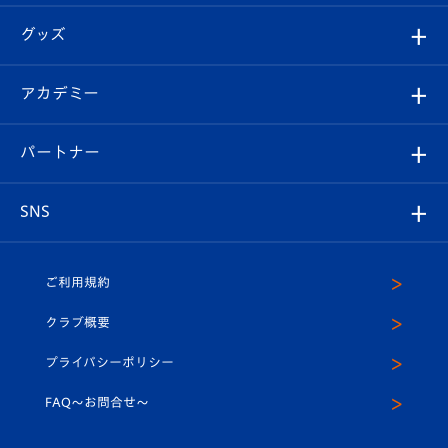
エンブレム紹介
はじめての観戦ガイド
順位表
チケット
グッズ
チケット
選手プロフィール
Revive Team
フォトギャラリー
シーズンシート
オンラインショップ
アカデミー
イベント
スタッフプロフィール
スタジアムへのアクセス
スタジアムグルメ
V-LOVERS（ファンクラブ）
2026-27ユニフォーム
メディア
育成からのお知らせ
パートナー
マスコット紹介
ヴィヴィくんの長崎おもてなしガイド
はじめての観戦ガイド
プレイヤーズスイート
店舗情報
グッズ
アカデミー
チームスケジュール
V-EXPRESS
パートナー企業一覧
SNS
（ユニフォーム入場）
ホームタウン
U-18
クラブハウス（練習場）
パートナー募集
公式Twitter
ご利用規約
アカデミー
U-15
応援メディア
法人限定 VIP BOX
ヴィヴィくんインスタグラム
クラブ概要
スクール
U-12
メディア出演情報
プライバシーポリシー
公式LINE＠
スクール
FAQ〜お問合せ〜
平和祈念活動
Youtube公式チャンネル