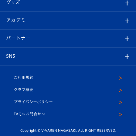
チケット
グッズ
チケット
選手プロフィール
Revive Team
フォトギャラリー
シーズンシート
オンラインショップ
アカデミー
イベント
スタッフプロフィール
スタジアムへのアクセス
スタジアムグルメ
V-LOVERS（ファンクラブ）
2026-27ユニフォーム
メディア
育成からのお知らせ
パートナー
マスコット紹介
ヴィヴィくんの長崎おもてなしガイド
はじめての観戦ガイド
プレイヤーズスイート
店舗情報
グッズ
アカデミー
チームスケジュール
V-EXPRESS
パートナー企業一覧
SNS
（ユニフォーム入場）
ホームタウン
U-18
クラブハウス（練習場）
パートナー募集
公式Twitter
ご利用規約
アカデミー
U-15
応援メディア
法人限定 VIP BOX
ヴィヴィくんインスタグラム
クラブ概要
スクール
U-12
メディア出演情報
プライバシーポリシー
公式LINE＠
スクール
FAQ〜お問合せ〜
平和祈念活動
Youtube公式チャンネル
ホームタウン活動
Copyright © V-VAREN NAGASAKI. ALL RIGHT RESERVED.