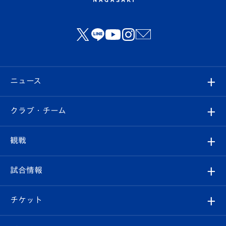
ニュース
すべて
クラブ・チーム
トップチーム
クラブプロフィール
観戦
クラブ
フィロソフィー
観戦ルール
試合情報
試合情報
クラブ概要
観戦ツアー
試合日程/結果
チケット
ファンクラブ
エンブレム紹介
はじめての観戦ガイド
順位表