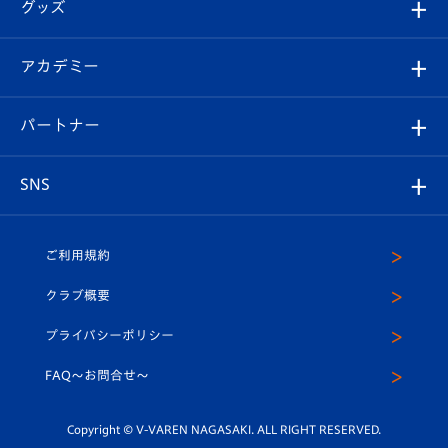
チケット
グッズ
チケット
選手プロフィール
Revive Team
フォトギャラリー
シーズンシート
オンラインショップ
アカデミー
イベント
スタッフプロフィール
スタジアムへのアクセス
スタジアムグルメ
V-LOVERS（ファンクラブ）
2026-27ユニフォーム
メディア
育成からのお知らせ
パートナー
マスコット紹介
ヴィヴィくんの長崎おもてなしガイド
はじめての観戦ガイド
プレイヤーズスイート
店舗情報
グッズ
アカデミー
チームスケジュール
V-EXPRESS
パートナー企業一覧
SNS
（ユニフォーム入場）
ホームタウン
U-18
クラブハウス（練習場）
パートナー募集
公式Twitter
ご利用規約
アカデミー
U-15
応援メディア
法人限定 VIP BOX
ヴィヴィくんインスタグラム
クラブ概要
スクール
U-12
メディア出演情報
プライバシーポリシー
公式LINE＠
スクール
FAQ〜お問合せ〜
平和祈念活動
Youtube公式チャンネル
ホームタウン活動
Copyright © V-VAREN NAGASAKI. ALL RIGHT RESERVED.