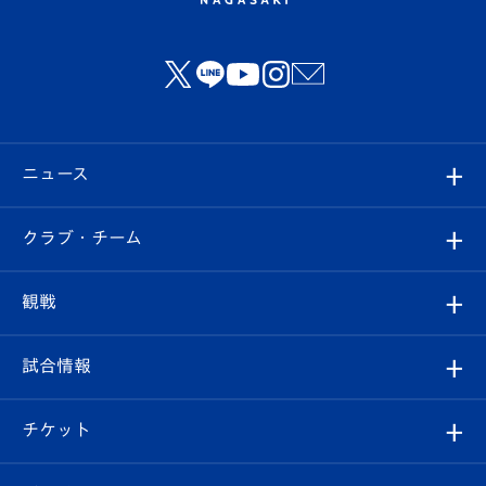
ニュース
すべて
クラブ・チーム
トップチーム
クラブプロフィール
観戦
クラブ
フィロソフィー
観戦ルール
試合情報
試合情報
クラブ概要
観戦ツアー
試合日程/結果
チケット
ファンクラブ
エンブレム紹介
はじめての観戦ガイド
順位表