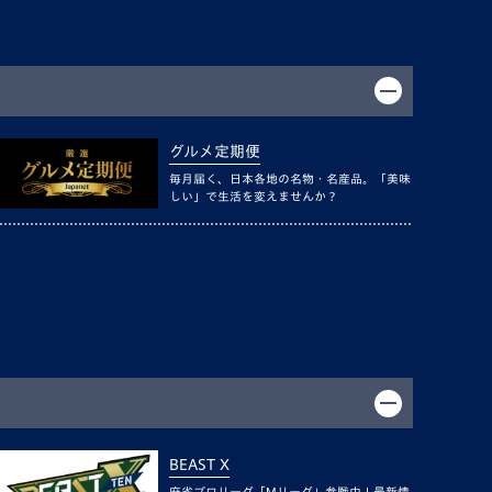
グルメ定期便
毎月届く、日本各地の名物・名産品。「美味
しい」で生活を変えませんか？
BEAST X
麻雀プロリーグ「Mリーグ」参戦中！最新情