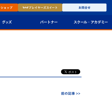
ン
ショップ
プレイヤーズ
スイート
お問合せ
グッズ
パートナー
スクール・
アカデミー
インショップ
パートナー企業一覧
アカデミー
-27ユニフォー
パートナー募集
U-18
法人限定 VIP BOX
U-15
報
U-12
スクール
前の記事 >>