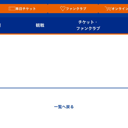
単日チケット
ファンクラブ
オンライ
チケット・
報
観戦
ファンクラブ
観戦ルール
チケット
オンラ
はじめての観戦ガイ
シーズンシート
2026
ド
ム
プレイヤーズスイート
Revive Team
店舗情
関連
V-LOVERS（ファン
スタジアムへのアク
クラブ）
セス
リー
一覧へ戻る
ヴィヴィくんの長崎
ルメ
おもてなしガイド