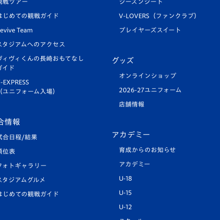
観戦ツアー
シーズンシート
はじめての観戦ガイド
V-LOVERS（ファンクラブ）
evive Team
プレイヤーズスイート
スタジアムへのアクセス
ヴィヴィくんの長崎おもてなし
グッズ
ガイド
オンラインショップ
-EXPRESS
2026-27ユニフォーム
（ユニフォーム入場）
店舗情報
合情報
アカデミー
試合日程/結果
育成からのお知らせ
順位表
アカデミー
フォトギャラリー
U-18
スタジアムグルメ
U-15
はじめての観戦ガイド
U-12