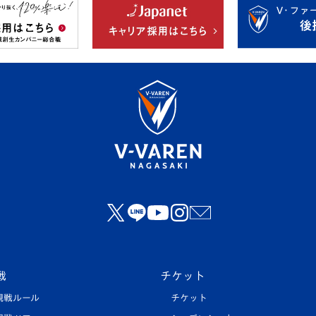
戦
チケット
観戦ルール
チケット