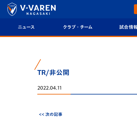
ニュース
クラブ・チーム
試合情
すべて
クラブプロフィール
試合日程/結果
トップチーム
フィロソフィー
試合情報
TR/非公開
クラブ
クラブ概要
順位表
2022.04.11
試合情報
エンブレム紹介
U-21 Jリーグ
ファンクラブ
選手プロフィール
フォトギャラ
<< 次の記事
チケット
スタッフプロフィール
スタジアムグ