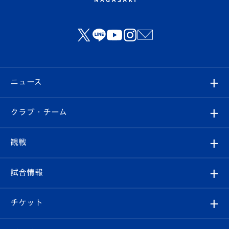
ニュース
すべて
クラブ・チーム
トップチーム
クラブプロフィール
観戦
クラブ
フィロソフィー
観戦ルール
試合情報
試合情報
クラブ概要
観戦ツアー
試合日程/結果
チケット
ファンクラブ
エンブレム紹介
はじめての観戦ガイド
順位表