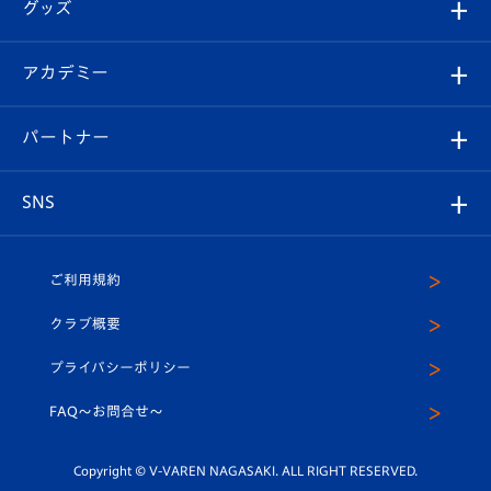
チケット
グッズ
チケット
選手プロフィール
Revive Team
フォトギャラリー
シーズンシート
オンラインショップ
アカデミー
イベント
スタッフプロフィール
スタジアムへのアクセス
スタジアムグルメ
V-LOVERS（ファンクラブ）
2026-27ユニフォーム
メディア
育成からのお知らせ
パートナー
マスコット紹介
ヴィヴィくんの長崎おもてなしガイド
はじめての観戦ガイド
プレイヤーズスイート
店舗情報
グッズ
アカデミー
チームスケジュール
V-EXPRESS
パートナー企業一覧
SNS
（ユニフォーム入場）
ホームタウン
U-18
クラブハウス（練習場）
パートナー募集
公式Twitter
ご利用規約
アカデミー
U-15
応援メディア
法人限定 VIP BOX
ヴィヴィくんインスタグラム
クラブ概要
スクール
U-12
メディア出演情報
プライバシーポリシー
公式LINE＠
スクール
FAQ〜お問合せ〜
平和祈念活動
Youtube公式チャンネル
ホームタウン活動
Copyright © V-VAREN NAGASAKI. ALL RIGHT RESERVED.