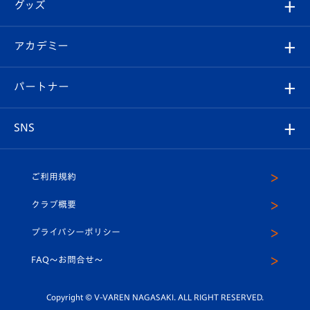
チケット
グッズ
チケット
選手プロフィール
Revive Team
フォトギャラリー
シーズンシート
オンラインショップ
アカデミー
イベント
スタッフプロフィール
スタジアムへのアクセス
スタジアムグルメ
V-LOVERS（ファンクラブ）
2026-27ユニフォーム
メディア
育成からのお知らせ
パートナー
マスコット紹介
ヴィヴィくんの長崎おもてなしガイド
はじめての観戦ガイド
プレイヤーズスイート
店舗情報
グッズ
アカデミー
チームスケジュール
V-EXPRESS
パートナー企業一覧
SNS
（ユニフォーム入場）
ホームタウン
U-18
クラブハウス（練習場）
パートナー募集
公式Twitter
ご利用規約
アカデミー
U-15
応援メディア
法人限定 VIP BOX
ヴィヴィくんインスタグラム
クラブ概要
スクール
U-12
メディア出演情報
プライバシーポリシー
公式LINE＠
スクール
FAQ〜お問合せ〜
平和祈念活動
Youtube公式チャンネル
ホームタウン活動
Copyright © V-VAREN NAGASAKI. ALL RIGHT RESERVED.