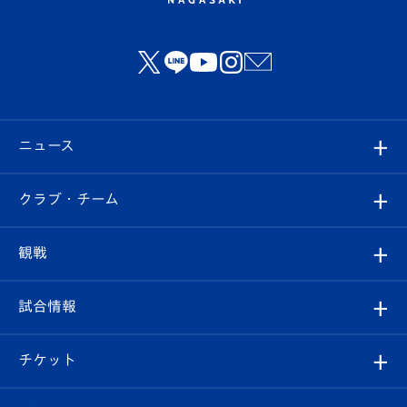
ニュース
すべて
クラブ・チーム
トップチーム
クラブプロフィール
観戦
クラブ
フィロソフィー
観戦ルール
試合情報
試合情報
クラブ概要
観戦ツアー
試合日程/結果
チケット
ファンクラブ
エンブレム紹介
はじめての観戦ガイド
順位表