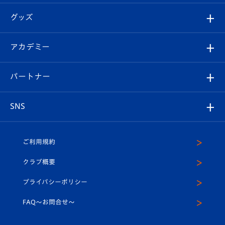
エンブレム紹介
はじめての観戦ガイド
順位表
チケット
グッズ
チケット
選手プロフィール
Revive Team
フォトギャラリー
シーズンシート
オンラインショップ
アカデミー
イベント
スタッフプロフィール
スタジアムへのアクセス
スタジアムグルメ
V-LOVERS（ファンクラブ）
2026-27ユニフォーム
メディア
育成からのお知らせ
パートナー
マスコット紹介
ヴィヴィくんの長崎おもてなしガイド
はじめての観戦ガイド
プレイヤーズスイート
店舗情報
グッズ
アカデミー
チームスケジュール
V-EXPRESS
パートナー企業一覧
SNS
（ユニフォーム入場）
ホームタウン
U-18
クラブハウス（練習場）
パートナー募集
公式Twitter
ご利用規約
アカデミー
U-15
応援メディア
法人限定 VIP BOX
ヴィヴィくんインスタグラム
クラブ概要
スクール
U-12
メディア出演情報
プライバシーポリシー
公式LINE＠
スクール
FAQ〜お問合せ〜
平和祈念活動
Youtube公式チャンネル