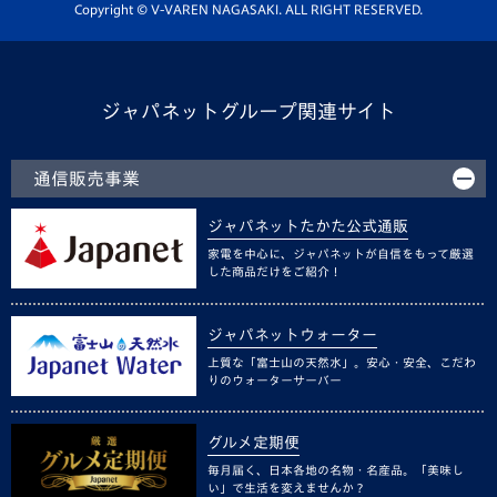
ホームタウン活動
Copyright © V-VAREN NAGASAKI. ALL RIGHT RESERVED.
ジャパネットグループ関連サイト
通信販売事業
ジャパネットたかた公式通販
家電を中心に、ジャパネットが自信をもって厳選
した商品だけをご紹介！
ジャパネットウォーター
上質な「富士山の天然水」。安心・安全、こだわ
りのウォーターサーバー
グルメ定期便
毎月届く、日本各地の名物・名産品。「美味し
い」で生活を変えませんか？