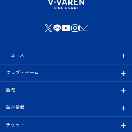
ニュース
すべて
クラブ・チーム
トップチーム
クラブプロフィール
観戦
クラブ
フィロソフィー
観戦ルール
試合情報
試合情報
クラブ概要
観戦ツアー
試合日程/結果
チケット
ファンクラブ