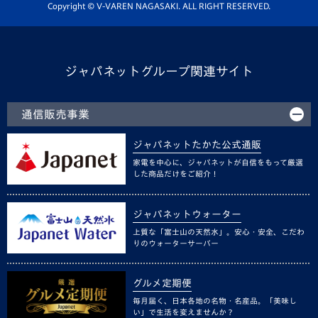
ホームタウン活動
Copyright © V-VAREN NAGASAKI. ALL RIGHT RESERVED.
ジャパネットグループ関連サイト
通信販売事業
ジャパネットたかた公式通販
家電を中心に、ジャパネットが自信をもって厳選
した商品だけをご紹介！
ジャパネットウォーター
上質な「富士山の天然水」。安心・安全、こだわ
りのウォーターサーバー
グルメ定期便
毎月届く、日本各地の名物・名産品。「美味し
い」で生活を変えませんか？