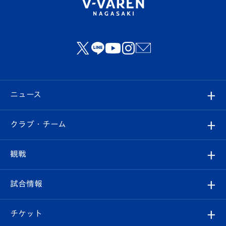
ニュース
すべて
クラブ・チーム
トップチーム
クラブプロフィール
観戦
クラブ
フィロソフィー
観戦ルール
試合情報
試合情報
クラブ概要
観戦ツアー
試合日程/結果
チケット
ファンクラブ