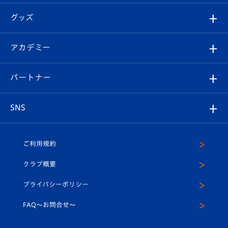
エンブレム紹介
はじめての観戦ガイド
順位表
チケット
グッズ
チケット
選手プロフィール
Revive Team
フォトギャラリー
シーズンシート
オンラインショップ
アカデミー
イベント
スタッフプロフィール
スタジアムへのアクセス
スタジアムグルメ
V-LOVERS（ファンクラブ）
2026-27ユニフォーム
メディア
育成からのお知らせ
パートナー
マスコット紹介
ヴィヴィくんの長崎おもてなしガイド
はじめての観戦ガイド
プレイヤーズスイート
店舗情報
グッズ
アカデミー
チームスケジュール
V-EXPRESS
パートナー企業一覧
SNS
（ユニフォーム入場）
ホームタウン
U-18
クラブハウス（練習場）
パートナー募集
公式Twitter
ご利用規約
アカデミー
U-15
応援メディア
法人限定 VIP BOX
ヴィヴィくんインスタグラム
クラブ概要
スクール
U-12
メディア出演情報
プライバシーポリシー
公式LINE＠
スクール
FAQ〜お問合せ〜
平和祈念活動
Youtube公式チャンネル