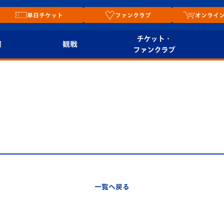
単日チケット
ファンクラブ
オンライ
チケット・
報
観戦
ファンクラブ
観戦ルール
チケット
オンラ
はじめての観戦ガイ
シーズンシート
2026
ド
ム
プレイヤーズスイート
Revive Team
店舗情
関連
V-LOVERS（ファン
スタジアムへのアク
クラブ）
セス
リー
一覧へ戻る
ヴィヴィくんの長崎
ルメ
おもてなしガイド