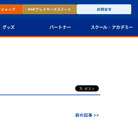
ン
ショップ
プレイヤーズ
スイート
お問合せ
グッズ
パートナー
スクール・
アカデミー
インショップ
パートナー企業一覧
アカデミー
-27ユニフォー
パートナー募集
U-18
法人限定 VIP BOX
U-15
報
U-12
スクール
前の記事 >>