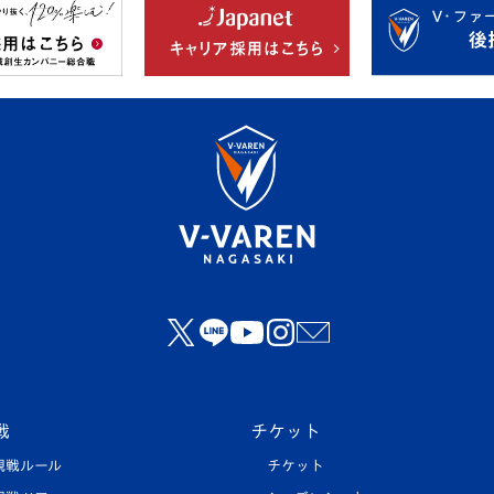
戦
チケット
観戦ルール
チケット