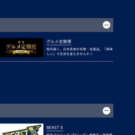
グルメ定期便
毎月届く、日本各地の名物・名産品。「美味
しい」で生活を変えませんか？
BEAST X
麻雀プロリーグ「Mリーグ」参戦中！最新情