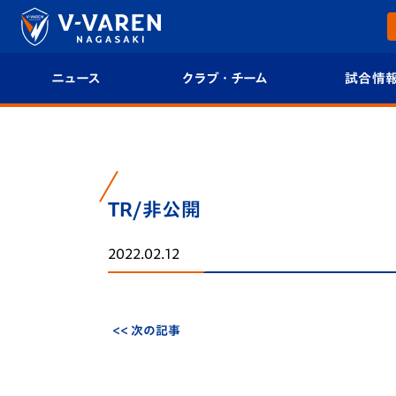
ニュース
クラブ・チーム
試合情
すべて
クラブプロフィール
試合日程/結果
トップチーム
フィロソフィー
試合情報
TR/非公開
クラブ
クラブ概要
順位表
2022.02.12
試合情報
エンブレム紹介
U-21 Jリーグ
ファンクラブ
選手プロフィール
フォトギャラ
<< 次の記事
チケット
スタッフプロフィール
スタジアムグ