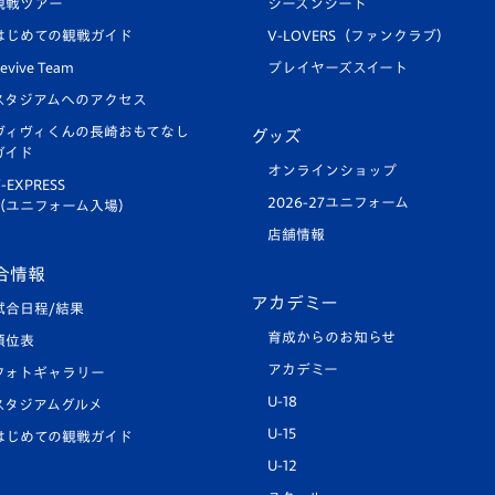
観戦ツアー
シーズンシート
はじめての観戦ガイド
V-LOVERS（ファンクラブ）
evive Team
プレイヤーズスイート
スタジアムへのアクセス
ヴィヴィくんの長崎おもてなし
グッズ
ガイド
オンラインショップ
-EXPRESS
2026-27ユニフォーム
（ユニフォーム入場）
店舗情報
合情報
アカデミー
試合日程/結果
育成からのお知らせ
順位表
アカデミー
フォトギャラリー
U-18
スタジアムグルメ
U-15
はじめての観戦ガイド
U-12