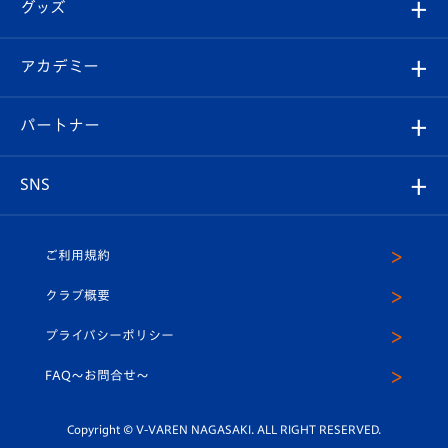
チケット
グッズ
チケット
選手プロフィール
Revive Team
フォトギャラリー
シーズンシート
オンラインショップ
アカデミー
イベント
スタッフプロフィール
スタジアムへのアクセス
スタジアムグルメ
V-LOVERS（ファンクラブ）
2026-27ユニフォーム
メディア
育成からのお知らせ
パートナー
マスコット紹介
ヴィヴィくんの長崎おもてなしガイド
はじめての観戦ガイド
プレイヤーズスイート
店舗情報
グッズ
アカデミー
チームスケジュール
V-EXPRESS
パートナー企業一覧
SNS
（ユニフォーム入場）
ホームタウン
U-18
クラブハウス（練習場）
パートナー募集
公式Twitter
ご利用規約
アカデミー
U-15
応援メディア
法人限定 VIP BOX
ヴィヴィくんインスタグラム
クラブ概要
スクール
U-12
メディア出演情報
プライバシーポリシー
公式LINE＠
スクール
FAQ〜お問合せ〜
平和祈念活動
Youtube公式チャンネル
ホームタウン活動
Copyright © V-VAREN NAGASAKI. ALL RIGHT RESERVED.