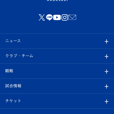
ニュース
すべて
クラブ・チーム
トップチーム
クラブプロフィール
観戦
クラブ
フィロソフィー
観戦ルール
試合情報
試合情報
クラブ概要
観戦ツアー
試合日程/結果
チケット
ファンクラブ
エンブレム紹介
はじめての観戦ガイド
順位表